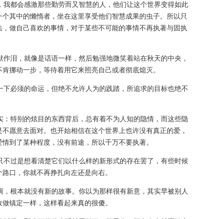
候，我都会感激那些勤劳而又智慧的人，他们让这个世界变得如此
一个其中的懒惰者，坐在这里享受他们智慧成果的虫子。所以只
法，做自己喜欢的事情，对于某些不可能的事情不再执著与固执
默默作泪，就像是话语一样，然后勉强地微笑着站在秋天的中央，
不肯挪动一步，等待着用它来照亮自己或者彻底熄灭。
信一下必须的命运，但绝不允许人为的践踏，所追求的目标也绝不
事实：特别的炫目的东西背后，总有着不为人知的隐情，而这些隐
是不愿意去面对。也开始相信在这个世界上也许没有真正的爱，
爱情到了某种程度，没有前途，所以千万不要执著。
我只不过是想看清楚它们以什么样的新形式的存在罢了，有些时候
个路口，你就不再挣扎向左还是向右。
上演，根本就没有新的故事。你以为那样很有新意，其实早被别人
故做镇定一样，这样看起来真的很傻。