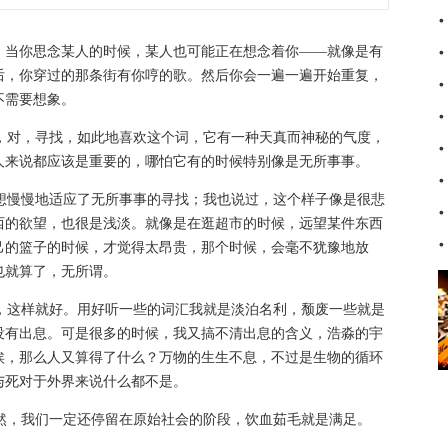
的，当你思念某人的时候，某人也可能正在想念着你——就像是有
后，你穿过的那条街有你哼的歌。然后你会一遍一遍开始重复，
不需要想象。
觉，对，寻找，如此地喜欢这个词，它有一种天真而神秘的气度，
人来说都应该是重要的，哪怕它有的时候特别像是无所事事。
只想慢慢地适应了无所事事的寻找；我也说过，这个样子像是很悲
西的欲望，也很是浅淡。就像是在逛超市的时候，远望某件东西
己的篮子的时候，才觉得太昂贵，那个时候，会毫不犹豫地放
也就算了，无所谓。
着，这样就好。用好听一些的词汇我就是淡泊名利，颓废一些就是
没有出息。可是很多的时候，我又搞不清出息的含义，浩淼的宇
埃，那么人又算得了什么？万物的生生不息，不过是生物的循环
与死对于外界来说什么都不是。
不然，我们一定还停留在原始社会的阶段，饮血茹毛就是满足。