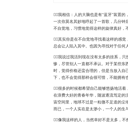
我相信：人的大脑也是有“蓝牙”装置
一次你莫名其妙地哼起了一首歌，几分钟
不自觉地，习惯地觉得这样的旋律真好，
其实你是在不自觉地寻找着这样的感
总会让人陷入其中。也因为寻找对于任何
我说过我活到现在没有太多的挂系，
惨，尽管别人一直都不承认。对于某些东
时，觉得价格还蛮合理的，但是当放入自
下，也不会觉得那样会很可惜，不能拥有
很多的时候都希望自己能够悠扬地活
在浪费大好的青春年华，随波逐流笃定的
宙空间里，地球不过是一粒微不足道的尘
而已，一个人实在是太渺小，一个人的生
像我这样的人，当然幸好不是太多，