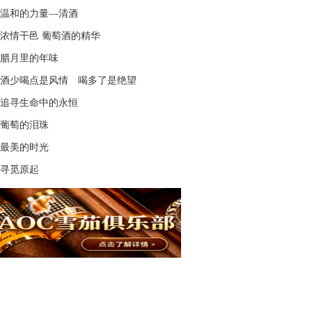
温和的力量—清酒
浓情干邑 葡萄酒的精华
腊月里的年味
酒少喝点是风情 喝多了是绝望
追寻生命中的永恒
葡萄的泪珠
最美的时光
寻觅原起