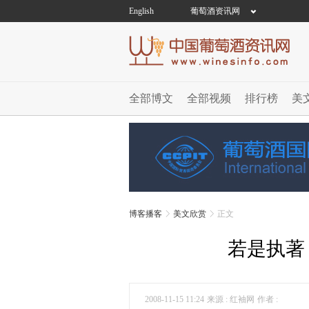
English
葡萄酒资讯网
全部博文
全部视频
排行榜
美
博客播客
美文欣赏
正文
若是执著
2008-11-15 11:24
来源 : 红袖网
作者 :