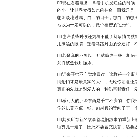
现在看着电脑，拿着手机发短信的时
的小，让世界变得如此的神奇，而我只是
想闲淡地过属于自己的日子，想自己的想
地以为一定可以的，做个睿智的“虫子”。
也许某些时候还为着不能了却事情而
用漆黑的眼睛，望着马路对面的交通灯，
若是真的不可以，那就豁达一些，相
允许被金钱所扼杀。
近来开始不自觉地喜欢上这样得一个
情恐怕才是最真实的人生，无论你愿意还
真正的爱就是对爱人的一种伤害和责任，
感动人的那些东西是千古不变的，你
你的执著不值一钱。如果真的等到了下一
其实所有新的故事都是旧故事的重新
唾弃几十遍了，因此不要冒充执著，还要