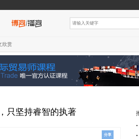
文欣赏
，只坚持睿智的执著
分享