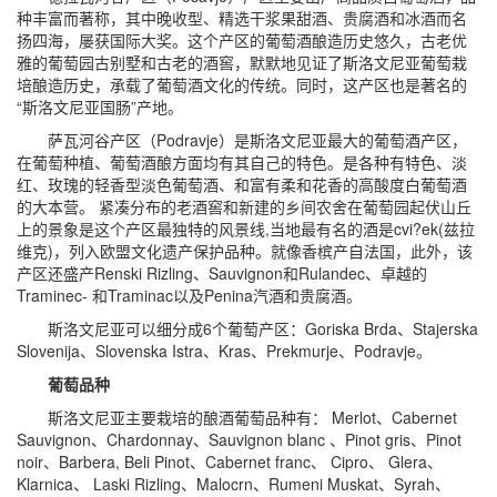
种丰富而著称，其中晚收型、精选干浆果甜酒、贵腐酒和冰酒而名
扬四海，屡获国际大奖。这个产区的葡萄酒酿造历史悠久，古老优
雅的葡萄园古别墅和古老的酒窖，默默地见证了斯洛文尼亚葡萄栽
培酿造历史，承载了葡萄酒文化的传统。同时，这产区也是著名的
“斯洛文尼亚国肠”产地。
萨瓦河谷产区（Podravje）是斯洛文尼亚最大的葡萄酒产区，
在葡萄种植、葡萄酒酿方面均有其自己的特色。是各种有特色、淡
红、玫瑰的轻香型淡色葡萄酒、和富有柔和花香的高酸度白葡萄酒
的大本营。 紧凑分布的老酒窖和新建的乡间农舍在葡萄园起伏山丘
上的景象是这个产区最独特的风景线,当地最有名的酒是cvi?ek(兹拉
维克)，列入欧盟文化遗产保护品种。就像香槟产自法国，此外，该
产区还盛产Renski Rizling、Sauvignon和Rulandec、卓越的
Traminec- 和Traminac以及Penina汽酒和贵腐酒。
斯洛文尼亚可以细分成6个葡萄产区：Goriska Brda、Stajerska
Slovenija、Slovenska Istra、Kras、Prekmurje、Podravje。
葡萄品种
斯洛文尼亚主要栽培的酿酒葡萄品种有： Merlot、Cabernet
Sauvignon、Chardonnay、Sauvignon blanc 、Pinot gris、Pinot
noir、Barbera, Beli Pinot、Cabernet franc、 Cipro、 Glera、
Klarnica、 Laski Rizling、Malocrn、Rumeni Muskat、Syrah、