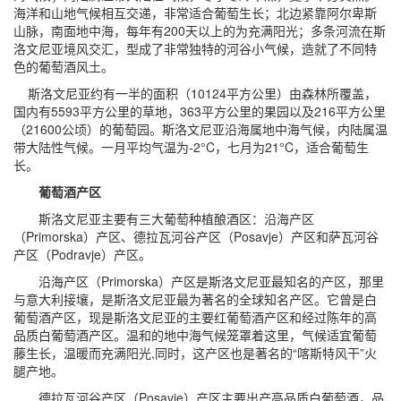
海洋和山地气候相互交递，非常适合葡萄生长；北边紧靠阿尔卑斯
山脉，南面地中海，每年有200天以上的为充满阳光；多条河流在斯
洛文尼亚境风交汇，型成了非常独特的河谷小气候，造就了不同特
色的葡萄酒风土。
斯洛文尼亚约有一半的面积（10124平方公里）由森林所覆盖，
国内有5593平方公里的草地，363平方公里的果园以及216平方公里
（21600公顷）的葡萄园。斯洛文尼亚沿海属地中海气候，内陆属温
带大陆性气候。一月平均气温为-2°C，七月为21°C，适合葡萄生
长。
葡萄酒产区
斯洛文尼亚主要有三大葡萄种植酿酒区：沿海产区
（Primorska）产区、德拉瓦河谷产区（Posavje）产区和萨瓦河谷
产区（Podravje）产区。
沿海产区（Primorska）产区是斯洛文尼亚最知名的产区，那里
与意大利接壤，是斯洛文尼亚最为著名的全球知名产区。它曾是白
葡萄酒产区，现是斯洛文尼亚的主要红葡萄酒产区和经过陈年的高
品质白葡萄酒产区。温和的地中海气候笼罩着这里，气候适宜葡萄
藤生长，温暖而充满阳光,同时，这产区也是著名的“喀斯特风干”火
腿产地。
德拉瓦河谷产区（Posavje）产区主要出产高品质白葡萄酒，品