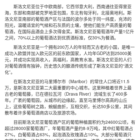
斯洛文尼亚位于中欧南部，它西邻意大利，西南通往亚得里亚
海，东部和南部被克罗地亚包围，东北有匈牙利，北接奥地利。斯
洛文尼亚南部的葡萄酒产区与法国的波尔多处于同一纬度，充沛的
阳光，温暖适宜的气候和石灰质的土壤，使他们能生产高质量的葡
萄酒，在国际品酒会上多次得金奖。斯洛文尼亚葡萄酒年产量1亿升
之间，70%以上的葡萄酒达到优质酒标准，仅30%为餐酒。
斯洛文尼亚是一个拥有200万人的年轻而又古老的小国，是唯一
成功入欧盟并加入欧元区的前东欧国家，人均年GDP达到25000美
元，并成功实现高收入，高福利，高教育水准。斯洛文尼亚的人们
对葡萄酒情有独钟，历史悠久的酿酒传统形成了斯洛文尼亚的“酒文
化”。
在斯洛文尼亚的马里博尔市（Maribor）的常住人口将近11.5
万，是斯洛文尼亚第二大最重要的中心城市。这里种植着世界上最
古老的葡萄藤，已在德拉瓦河（Drava River）流域生长了400多
年。广袤的葡萄园，从城市的边缘起，直至马里博尔高高的山丘
上，这些葡萄树之路，蜿蜒曲折，互相交织，长达50多公里，其间
散布着许多葡萄酒商店以及旅游农场。
目前斯洛文尼亚葡萄酒产区的葡萄种植面积约为24600公顷，有
超过28000家葡萄酒厂，年葡萄酒产量约8-9万吨，其中红葡萄酒占
27%，白葡萄酒占63%，起泡酒及玫瑰酒占10%。大部分葡萄酒只