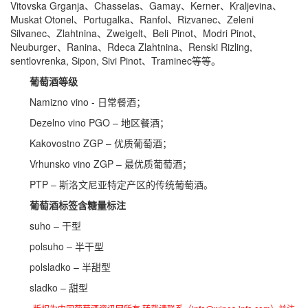
Vitovska Grganja、Chasselas、Gamay、Kerner、Kraljevina、
Muskat Otonel、Portugalka、Ranfol、Rizvanec、Zeleni
Silvanec、Zlahtnina、Zweigelt、Beli Pinot、Modri Pinot、
Neuburger、Ranina、Rdeca Zlahtnina、Renski Rizling,
sentlovrenka, Sipon, Sivi Pinot、Traminec等等。
葡萄酒等级
Namizno vino - 日常餐酒；
Dezelno vino PGO – 地区餐酒；
Kakovostno ZGP – 优质葡萄酒；
Vrhunsko vino ZGP – 最优质葡萄酒；
PTP – 斯洛文尼亚特定产区的传统葡萄酒。
葡萄酒标签含糖量标注
suho – 干型
polsuho – 半干型
polsladko – 半甜型
sladko – 甜型