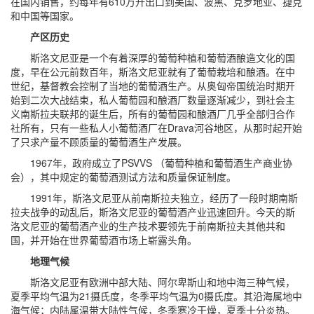
在国内销售，约每年有610万升出口到美国、波黑、克罗地亚、捷克
和中国等国家。
产区历史
斯洛文尼亚是一个有着深厚的葡萄种植和葡萄酒酿造文化的国
度，早在公元前数百年，斯洛文尼亚就有了葡萄栽培和酿酒。在中
世纪，基督教会控制了当地的葡萄酒生产。从奥匈帝国统治时期开
始到二次大战结束，私人葡萄园和酿酒厂数量逐渐减少，到社会主
义南斯拉夫联邦的诞生后，所有的葡萄园和酿酒厂几乎全部归合作
社所有，只有一些私人小葡萄酒厂在Drava河谷地区，从那时起开始
了只求产量不顾质量的葡萄酒生产发展。
1967年，政府成立了PSVVS （葡萄种植和葡萄酒生产商业协
会），其中规定的葡萄酒测试方法和质量保证制度。
1991年，斯洛文尼亚从前南斯拉夫独立，经历了一段时期南斯
拉夫战争的动乱后，斯洛文尼亚的葡萄酒产业迅速回升。今天的斯
洛文尼亚的葡萄酒产业的生产技术要领先于前南斯拉夫其他共和
国，并开始在世界葡萄酒市场上崭露头角。
地理气候
斯洛文尼亚有欧洲中部大陆、阿尔卑斯山和地中海三种气候，
夏季平均气温为21摄氏度，冬季平均气温为0摄氏度。其沿海属地中
海气候；内陆属温带大陆性气候，冬季寒冷干燥，夏季十分炎热。