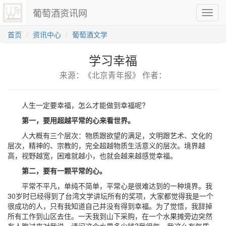
葡萄酒资讯网
切
换
导
首页
资讯中心
葡萄酒文学
航
学习幸福
来源：《北京青年报》 作者：
人生一定要幸福，怎么才能做到幸福呢?
第一，要用超越平常的心来看世界。
人大概有三个层次：物质跟欲望的满足，文明跟艺术、文化的
层次，精神的、宗教的，完全超越物质生活意义的层次。境界越
高，视野越宽，困难就越小，也就会越来越感觉幸福。
第二，要有一颗平常的心。
平常不平凡，单纯不简单，平常心是很难达到的一种境界。我
30岁时已经得到了台湾文学讲坛所有的奖项，大家都觉得我是一个
很成功的人，只有我知道自己并没有得到幸福。为了觉悟，我辞掉
所有工作到山区去住。一天我到山下采购，在一个水果摊旁边突然