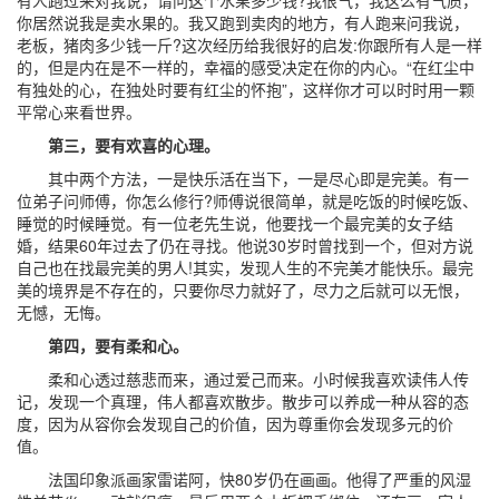
有人跑过来对我说，请问这个水果多少钱?我很气，我这么有气质，
你居然说我是卖水果的。我又跑到卖肉的地方，有人跑来问我说，
老板，猪肉多少钱一斤?这次经历给我很好的启发:你跟所有人是一样
的，但是内在是不一样的，幸福的感受决定在你的内心。“在红尘中
有独处的心，在独处时要有红尘的怀抱”，这样你才可以时时用一颗
平常心来看世界。
第三，要有欢喜的心理。
其中两个方法，一是快乐活在当下，一是尽心即是完美。有一
位弟子问师傅，你怎么修行?师傅说很简单，就是吃饭的时候吃饭、
睡觉的时候睡觉。有一位老先生说，他要找一个最完美的女子结
婚，结果60年过去了仍在寻找。他说30岁时曾找到一个，但对方说
自己也在找最完美的男人!其实，发现人生的不完美才能快乐。最完
美的境界是不存在的，只要你尽力就好了，尽力之后就可以无恨，
无憾，无悔。
第四，要有柔和心。
柔和心透过慈悲而来，通过爱己而来。小时候我喜欢读伟人传
记，发现一个真理，伟人都喜欢散步。散步可以养成一种从容的态
度，因为从容你会发现自己的价值，因为尊重你会发现多元的价
值。
法国印象派画家雷诺阿，快80岁仍在画画。他得了严重的风湿