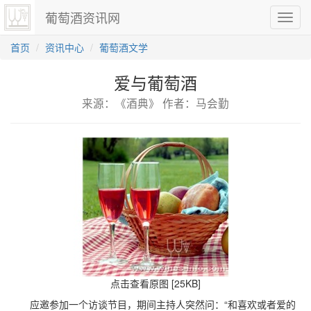
葡萄酒资讯网
切
换
导
首页
资讯中心
葡萄酒文学
航
爱与葡萄酒
来源：《酒典》 作者：马会勤
点击查看原图 [25KB]
应邀参加一个访谈节目，期间主持人突然问：“和喜欢或者爱的