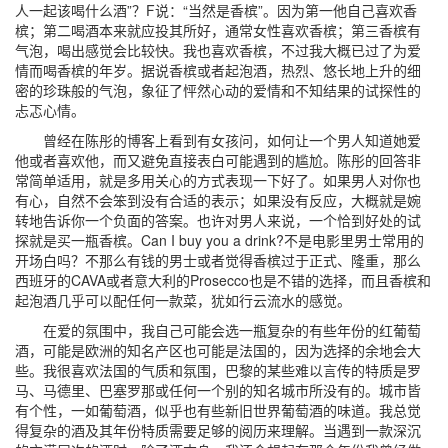
人一起该喝什么酒”？F说：“当然是香槟”。因为第一他自己喜欢香
槟；第二喝酒本来就应投其所好，通常女性喜欢香槟；第三香槟有
气泡，喝出感觉会比较快。我也喜欢香槟，不过我大概已过了为爱
情而喝香槟的年岁。据说香槟或者起泡酒，热烈、悠长地上升的细
密的珍珠般的气泡，象征了怦然心动的爱情和不知结果的试探性的
忐忑心情。
曾经在陈彤的博客上看到有女孩问，如何让一个男人知道她爱
他或者喜欢他，而又避免直接表白可能遇到的尴尬。陈彤的回答非
常简单适用，就是多用关心的方式表现一下好了。如果男人对你也
有心，自然不会笨到没有合适的表示；如果没有反应，大概就是婉
转地告诉你一个负面的答案。也许对男人来说，一个恰到好处的试
探就是买一瓶香槟。Can I buy you a drink?不是电影里男士常用的
开场白吗？不那么有钱的男士或者觉得香槟过于正式、隆重，那么
西班牙的CAVA或者意大利的Prosecco也是不错的选择，而且香槟和
起泡酒几乎可以配任何一款菜，犹如行云流水的感觉。
在爱的氛围中，我自己可能会选一瓶复杂的有些年份的红葡萄
酒，可能是欧洲的知名产区也可能是法国的，因为选择的余地会大
些。我很喜欢法国的气质和氛围，巴黎的某些难以言传的特质是罗
马、马德里、巴塞罗那或任何一个别的知名城市所没有的。城市皆
有个性，一如葡萄酒，似乎也有些新旧世界葡萄酒的味道。我总觉
得复杂的酒及其年份特质需要足够的阅历来理解。当遇到一款深沉