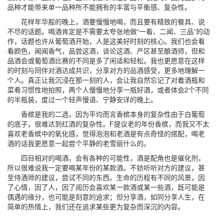
品种才能带来单一品种所不能拥有的丰富与平衡感、复杂性。
花样年华般的晚上，酒要慢慢地喝，而且要有精致的餐具、说
不尽的话题。喝酒肯定是不需要太夸张地做“一看、二闻、三品”的动
作，话题也许从葡萄酒开始，人是这美好时刻的核心。我们也会看
看颜色，闻闻香气，品尝这酒，谈论这酒、产区甚至酿酒师，但和
品酒会或葡萄酒比赛的不同是多了闲适和轻松。我也更愿意在这样
的时刻与同伴对酒达成共识，分享对方的品酒感受，更多地理解一
个人。真正让我沉浸在那一刻的人，会让我自然忘记了对着酒瓶和
菜肴习惯性地拍照，两个人慢慢地分享一瓶好酒，或者体会2个不同
的半瓶装，度过一个轻声慢语、宁静安详的晚上。
香槟是我的二选，因为平均而言香槟本身的复杂性由于白葡萄
的底子，很难达到红酒的复杂性。F提议老的年份香槟，而我又不太
喜欢老香槟中的氧化感，觉得泡泡和老酒是有点奇怪的搭配，喝老
酒的话我更愿意一起尝个平静的老雪丽什么的。
四目相对的喝酒，会有各种的可能性，酒是配角也是催化剂，
所以很难说我一定要喝某年份的某款酒。不妨听听对方的建议，甚
至侍酒师的建议，尝试不同的东西。生命的历程有不同的风景，因
了心情，因了人，因了阅历会喜欢某一款酒或某一些酒，既可能是
偶遇的缘分，也可能是刻意的追求；但分享酒，如同分享人生，在
简单的热情上，我们还在追求某些更为复杂而深沉的内容。