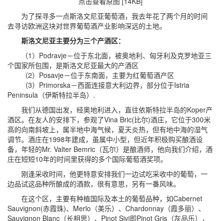
点击查看原图 [14KB]
为了探寻多一点斯洛文尼亚葡萄酒，我去年花了两个月的时间
去寻访欧洲这块对世界葡萄酒产业影响深远的土地。
斯洛文尼亚主要分为三个产酒区：
（1）Podravje－位于东北面，被奥地利、匈牙利及克罗地亚三
个国家所包围，是斯洛文尼亚最大的产酒区
（2）Posavje－位于东南面，主要为红葡萄酒产区
（3）Primorska－西面连接意大利边界，部分位于Istria
Peninsula（伊斯特拉半岛）.
我们从德国出发，经奥地利进入，直往依斯特拉半岛的Koper产
酒区。在友人的安排下，参观了Vina Bric(比尔)酒庄，它位于300米
高的向南斜坡上，属半地中海气候，夏天炎热，但有地中海的湿气
调节。酒庄在1998年建成，虽属中小型，但近年积极购买酿酒设
备，年轻的Mr. Valter Bemric（瓦尔）是酿酒师，他向我们介绍，酒
庄在短短10年的时间里获得的多个国际葡萄酒奖项。
刚逢采收时间，他更特意安排我们一边试吃采收中的葡萄，一
边品试这品种所酿成的酒款，很有意思，另有一番风味。
在这个区，主要有种植国际及本土的葡萄品种，如Cabernet
Sauvignon(赤霞珠)、Merlo（美乐）、Chardonnay（霞多丽）、
Sauvignon Blanc（长相思）、Pinot Sivi即Pinot Gris（灰品乐），