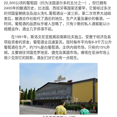
22,300公顷的葡萄园（约为法国波尔多的五分之一），但已拥有
2400年的酿酒历史，比法国、西班牙等国家还要早，它曾经过多次
的邻国皇朝统治及战火洗礼,葡萄酒业一波三折。第二次世界大战结
束后，酿酒合作社取代了酒庄的地位，生产大量及廉价的餐酒，一
时间，葡萄酒的品质似乎被人忽略了，只有少数的私人酒窖能以小
规模运作，酒业几乎停滞不前。
在1991年，斯洛文尼亚脱离前南斯拉夫独立。受惠于经济及各
项投资者的资金，葡萄酒业迅速复苏。现时每年平均有8-9千万公升
葡萄酒在生产，约75%是白葡萄酒，主供内销市场，只有约15%外
销，主要销往邻国克罗地亚、捷克及美国市场。难怪在亚洲市场上
很少见到它的踪影，酒友们对它也有一点陌生。