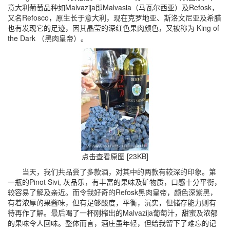
意大利葡萄品种如Malvazija即Malvasia（马瓦尔西亚）及Refosk，
又名Refosco，原生长于意大利，现在克罗地亚、斯洛文尼亚及希腊
也有发现它的足迹，因其晶莹的深红色果肉颜色，又被称为 King of
the Dark （黑肉皇帝）。
点击查看原图 [23KB]
当天，我们共品尝了多款酒，对其中的两款有较深的印象。第
一瓶的Pinot Sivi, 灰品乐，有丰富的果味及矿物质，口感十分平衡，
较容易了解及亲近。而令我好奇的Refosk黑肉皇帝，颜色深紫黑，
有着浓厚的果酱味，但有足够酸度，平衡，沉实，但储存能力则有
待再作了解。最后喝了一杯刚榨出的Malvazija葡萄汁，甜蜜及浓郁
的果味令人回味。整体而言，酒庄虽年轻，但给我留下了难忘的记