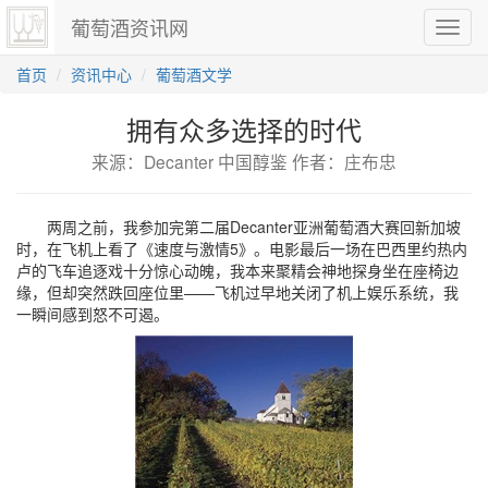
葡萄酒资讯网
切
换
导
首页
资讯中心
葡萄酒文学
航
拥有众多选择的时代
来源：Decanter 中国醇鉴 作者：庄布忠
两周之前，我参加完第二届Decanter亚洲葡萄酒大赛回新加坡
时，在飞机上看了《速度与激情5》。电影最后一场在巴西里约热内
卢的飞车追逐戏十分惊心动魄，我本来聚精会神地探身坐在座椅边
缘，但却突然跌回座位里——飞机过早地关闭了机上娱乐系统，我
一瞬间感到怒不可遏。