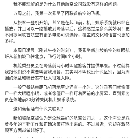
我不能理解的是为什么其他航空公司就没有这样的问题。
五周之前，我第一次乘坐了阿联酋航空的飞机。
从旅客一登机开始，甚至是在起飞前，机上娱乐系统就已经在
播放，并且可以一路播放到降落以后。这种感觉是多么美妙啊！更
不用提阿联酋航空有更多电影可供选择，覆盖的文化和语言也更加
多样。
本周日凌晨（刚过午夜的时刻），我乘坐新加坡航空的红眼航
班从新加坡飞往北京，飞行时间6个小时。
机舱乘务员会在降落前两小时叫醒旅客并提供早餐。不过就算
我跟他们说不需要叫醒我用餐，其实叫不叫也没什么区别，因为周
围的混乱和噪音实在让人很难入睡。
一般早餐结束距飞机落地至少还有一小时。这时乘客们就像僵
尸一样大眼瞪小眼，或者像僵尸一样盯着面前的小屏幕，直到乘务
员在落地前30分钟关闭机上娱乐系统。
这和葡萄酒有什么关联呢？
新加坡航空被认为是全球最好的航空公司之一。这个声誉是靠
着多年的辛勤工作和正确决策打造出来的。不过最近，它却在激怒
顾客方面越做越好了。