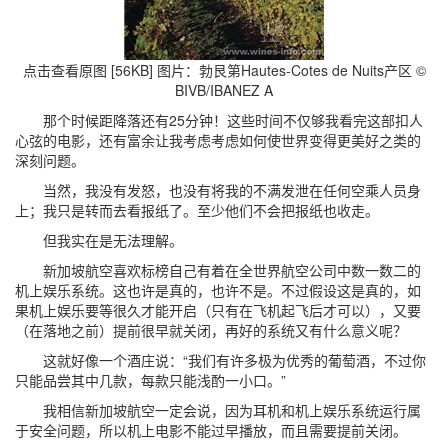
点击查看原图 [56KB]
图片：勃艮第Hautes-Cotes de Nuits产区 ©
BIVB/IBANEZ A
那个时候距降落还有25分钟！这些时间不仅够我看完这部扣人
心弦的电影，还有富余让我考虑考虑如何使世界变得更美好之类的
深刻问题。
当然，我没有发怒，也没有将我的不满发泄在任何空乘人员身
上；我只是转而去看报纸了。至少他们不会把报纸也收走。
但我实在是无法理解。
新加坡航空喜欢标榜自己有着在全世界航空公司中数一数二的
机上娱乐系统。这也许是真的，也许不是。不过假设这是真的，如
果机上娱乐要等很久才能开启（只有在飞机起飞后才可以），又要
（在落地之前）提前很早就关闭，再好的系统又有什么意义呢？
这就好像一个酒庄说：“我们有许多极为优秀的葡萄酒，不过你
只能品尝其中几款，每款只能浅酌一小口。”
我相信新加坡航空一定会说，因为耳机和机上娱乐系统运行属
于安全问题，所以机上电影不能过早播放，而且需要提前关闭。