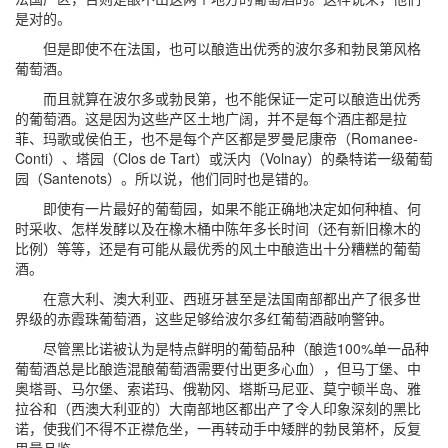
是对的。
但是即使不在法国，也可以酿造出优秀的波尔多和勃艮第风格
葡萄酒。
而且就算在波尔多或勃艮第，也不能保证一定可以酿造出优秀
的葡萄酒。这是因为这些产区土地广阔，并不是每个酒庄都是拉
菲、玛歌或侯伯王，也不是每个产区都是罗曼尼康帝（Romanee-
Conti）、塔园（Clos de Tart）或沃内（Volnay）的桑特诺一级葡萄
园（Santenots）。所以说，他们同时也是错的。
即使有一片最好的葡萄园，如果不能正确地决定如何种植、何
时采收、怎样发酵以及在橡木桶中陈年多长时间（还有新旧橡木的
比例）等等，还是有可能从最优秀的风土中酿造出十分糟糕的葡萄
酒。
在意大利、澳大利亚、西班牙甚至是法国南部都出产了很多世
界级的赤霞珠葡萄酒，这些足够给波尔多红葡萄酒敲响警钟。
尽管黑比诺被认为是特点鲜明的葡萄品种（酿造100%单一品种
葡萄酒总是比酿造混酿葡萄酒需要付出更多心血），但马丁堡、中
奥塔哥、马尔堡、索诺玛、俄勒冈、塔斯马尼亚、莫宁顿半岛、雅
拉谷和（西澳大利亚的）大南部地区都出产了令人印象深刻的黑比
诺，使我们不得不正襟危坐，一再转动手中矮胖的勃艮第杯，反复