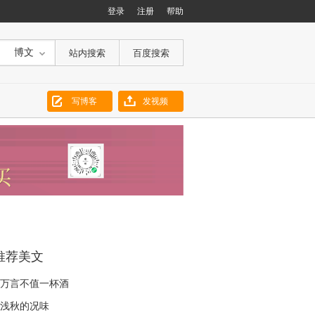
登录
注册
帮助
博文
写博客
发视频
推荐美文
万言不值一杯酒
浅秋的况味