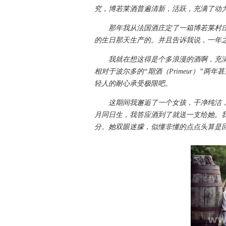
究，博若莱酒普遍清新，活跃，充满了动
那年我从法国酒庄定了一箱博若莱村庄葡
的生日那天生产的。并且告诉我说，一年
我就在想这得是个多浪漫的酒啊，充满
相对于波尔多的“期酒（Primeur）”
轻人的耐心承受极限吧。
这期间我邂逅了一个女孩，干净纯洁，
月同日生，我答应酒到了就送一支给她。
分。她双眼迷朦，似懂非懂的点点头算是