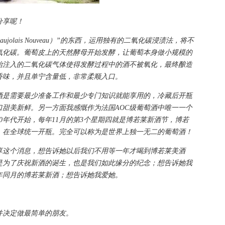
分享呢！
lais Nouveau）”的东西，运用独有的二氧化碳浸渍法，将不
氧化碳。葡萄皮上的天然酵母开始发酵，让葡萄本身做小规模的
始注入的二氧化碳气体使得发酵过程中的酒不被氧化，最终酿造
香味，并且单宁含量低，非常柔顺入口。
是需要最少准备工作和最少专门知识就能享用的，冷藏后开瓶
甜美新鲜。另一方面我感慨作为法国AOC级葡萄酒中唯一一个
0年代开始，每年11月的第3个星期四就是博若莱新酒节，博若
，在全球统一开瓶。完全可以称为是世界上独一无二的葡萄酒！
这个消息，想告诉她以后我们不用等一年才喝到博若莱美酒
是为了庆祝新酒的诞生，也是我们如此缘分的纪念；想告诉她我
年同月的博若莱新酒；想告诉她我爱她。
决定做最简单的朋友。