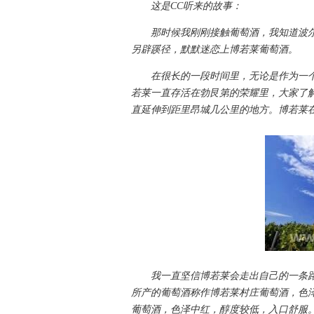
这是CC听来的故事：
那时候我刚刚接触葡萄酒，我知道波
另辟蹊径，默默迷恋上博若莱葡萄酒。
在很长的一段时间里，无论是作为一个
若莱一直存活在勃艮第的荣耀里，大家了
直延伸到距里昂城几公里的地方。博若莱
我一直坚信博若莱会走出自己的一条路。
所产的葡萄酒称作博若莱村庄葡萄酒，色
葡萄酒，色泽中红，醇度较低，入口舒服