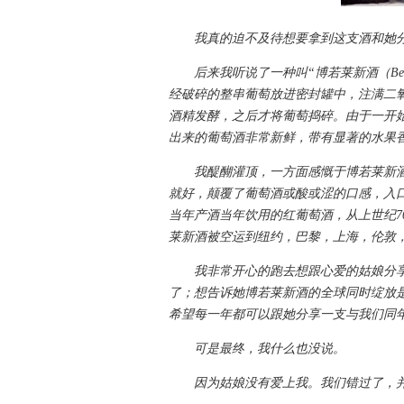
我真的迫不及待想要拿到这支酒和她
后来我听说了一种叫“博若莱新酒（Beaujo
经破碎的整串葡萄放进密封罐中，注满二
酒精发酵，之后才将葡萄捣碎。由于一开
出来的葡萄酒非常新鲜，带有显著的水果
我醍醐灌顶，一方面感慨于博若莱新酒
就好，颠覆了葡萄酒或酸或涩的口感，入口
当年产酒当年饮用的红葡萄酒，从上世纪7
莱新酒被空运到纽约，巴黎，上海，伦敦
我非常开心的跑去想跟心爱的姑娘分享
了；想告诉她博若莱新酒的全球同时绽放
希望每一年都可以跟她分享一支与我们同
可是最终，我什么也没说。
因为姑娘没有爱上我。我们错过了，并