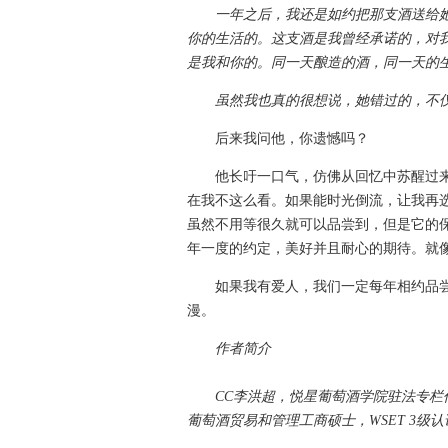
一年之后，我还是如约把那支酒送给她，
你的生活的。这支酒是我曾经承诺的，对
是我和你的。同一天酿造的酒，同一天的
虽然我也真的很想说，她错过的，不仅
后来我问他，你遗憾吗？
他长吁一口气，仿佛从回忆中苏醒过来：
在我不这么看。如果能时光倒流，让我再
虽然不用等很久就可以品尝到，但是它的
年一度的约定，美好并且耐心的期待。就
如果我有爱人，我们一定每年相约品尝
漫。
作者简介
CC李洪超，悦星葡萄酒学院驻法专栏作家
葡萄酒贸易和管理工商硕士，WSET 3级认证，Ec