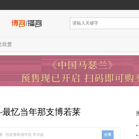
文欣赏
—最忆当年那支博若莱
者 : 悦星葡萄酒学院 李洪超
分享