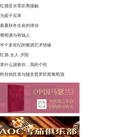
红酒音乐零距离接触
为面子买单
春夏秋冬生命的律动
葡萄酒与有钱人
半个多世纪的葡酒艺术情缘
红酒·女人·夕阳
拿什么拯救你，我的个性
矜持勃艮第与随意普罗旺斯葡萄酒