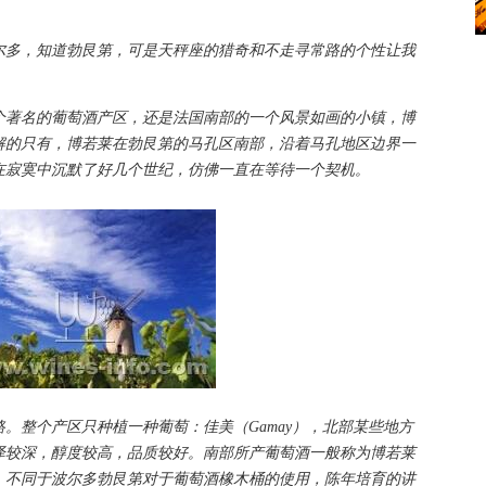
尔多，知道勃艮第，可是天秤座的猎奇和不走寻常路的个性让我
著名的葡萄酒产区，还是法国南部的一个风景如画的小镇，博
解的只有，博若莱在勃艮第的马孔区南部，沿着马孔地区边界一
在寂寞中沉默了好几个世纪，仿佛一直在等待一个契机。
整个产区只种植一种葡萄：佳美（Gamay），北部某些地方
泽较深，醇度较高，品质较好。南部所产葡萄酒一般称为博若莱
。不同于波尔多勃艮第对于葡萄酒橡木桶的使用，陈年培育的讲