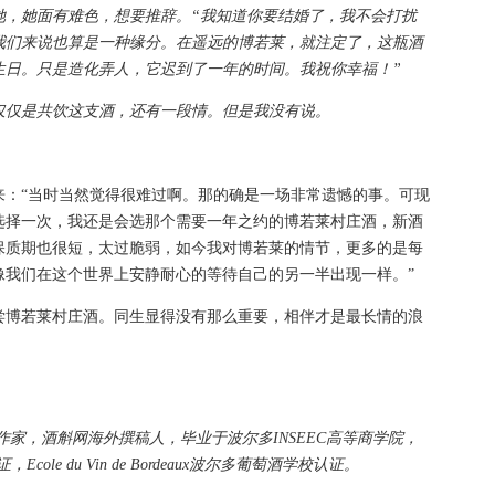
她面有难色，想要推辞。“我知道你要结婚了，我不会打扰
我们来说也算是一种缘分。在遥远的博若莱，就注定了，这瓶酒
生日。只是造化弄人，它迟到了一年的时间。我祝你幸福！”
仅是共饮这支酒，还有一段情。但是我没有说。
“当时当然觉得很难过啊。那的确是一场非常遗憾的事。可现
选择一次，我还是会选那个需要一年之约的博若莱村庄酒，新酒
保质期也很短，太过脆弱，如今我对博若莱的情节，更多的是每
像我们在这个世界上安静耐心的等待自己的另一半出现一样。”
博若莱村庄酒。同生显得没有那么重要，相伴才是最长情的浪
，酒斛网海外撰稿人，毕业于波尔多INSEEC高等商学院，
ole du Vin de Bordeaux波尔多葡萄酒学校认证。