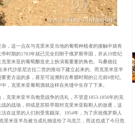
杂，这一点在与克里米亚当地的葡萄种植者的接触中就有
帝时期的1783年就已完全归附于俄罗斯帝国，并从19世纪
在克里米亚的葡萄酿造史上扮演着重要的角色。马桑德拉
庄就是在末代沙皇尼古拉二世的推动下建立起来的。而克里米亚半
则要更古远的多，甚至可追溯到古希腊时期的公元前6世纪。
夺中，克里米亚葡萄酒就这样在夹缝中生存了下来。
里米亚半岛饱受战争的洗礼，不管是1853-1856年的克
大战的战场，抑或是苏联早期对克里米亚鞑靼人的放逐，这
活在这里的人们则受害颇深。1954年，为了庆祝俄罗斯人
，克里米亚半岛被当成礼物送给了乌克兰，而这也成了今日危