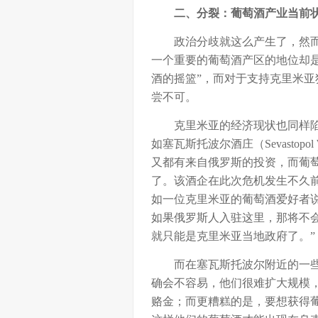
二、分裂：葡萄酒产业当前
政治分歧就这么产生了，然而
一个重要的葡萄酒产区的地位却
酒的摇篮”，而对于支持克里米
尝不可。
克里米亚的经济现状也同样陷
如塞瓦斯托波尔酒庄（Sevastop
又都有来自俄罗斯的投资，而葡萄酒贸
了。该酒企在此次危机发生不久
如一位克里米亚的葡萄酒爱好者
如果俄罗斯人入驻这里，那将不
就只能是克里米亚当地政府了。”
而在塞瓦斯托波尔附近的一些
确会不容易，他们很难扩大规模
赂金；而更糟糕的是，要想获得