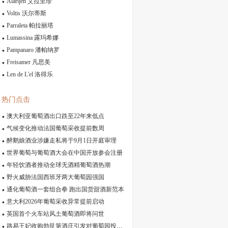
Alarijen 艾拉里珍
Voltis 沃尔蒂斯
Parraleta 帕拉丽塔
Lumassina 露玛希娜
Pampanaro 潘帕纳罗
Freisamer 凡思美
Len de L'el 洛得乐
热门点击
澳大利亚葡萄酒出口跌至22年来低点
气候变化推动法国葡萄采收提前数周
醉鹅娘酒业涉嫌走私将于9月1日开庭审理
世界葡萄与葡萄酒大会在中国开放参会注册
年轻饮酒者推动全球无酒精葡萄酒热潮
野火威胁法国西班牙两大葡萄园强国
通化葡萄酒一套组合拳 跑出国货甜酒新范本
意大利2026年葡萄采收异常提前启动
英国首个火车站风土葡萄酒即将问世
路易王妃收购勃艮第酒庄引发对葡萄园投机的担忧