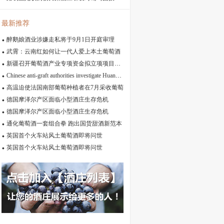
最新推荐
醉鹅娘酒业涉嫌走私将于9月1日开庭审理
武霄：云南红如何让一代人爱上本土葡萄酒
新疆召开葡萄酒产业专项资金拟立项项目推进会
Chinese anti-graft authorities investigate Huang Siming, Ningxia’s top wine official
高温迫使法国南部葡萄种植者在7月采收葡萄
德国摩泽尔产区面临小型酒庄生存危机
德国摩泽尔产区面临小型酒庄生存危机
通化葡萄酒一套组合拳 跑出国货甜酒新范本
英国首个火车站风土葡萄酒即将问世
英国首个火车站风土葡萄酒即将问世