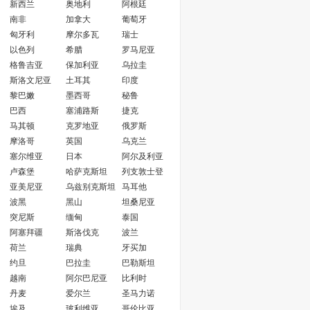
新西兰
奥地利
阿根廷
南非
加拿大
葡萄牙
匈牙利
摩尔多瓦
瑞士
以色列
希腊
罗马尼亚
格鲁吉亚
保加利亚
乌拉圭
斯洛文尼亚
土耳其
印度
黎巴嫩
墨西哥
秘鲁
巴西
塞浦路斯
捷克
马其顿
克罗地亚
俄罗斯
摩洛哥
英国
乌克兰
塞尔维亚
日本
阿尔及利亚
卢森堡
哈萨克斯坦
列支敦士登
亚美尼亚
乌兹别克斯坦
马耳他
波黑
黑山
坦桑尼亚
突尼斯
缅甸
泰国
阿塞拜疆
斯洛伐克
波兰
荷兰
瑞典
牙买加
约旦
巴拉圭
巴勒斯坦
越南
阿尔巴尼亚
比利时
丹麦
爱尔兰
圣马力诺
埃及
玻利维亚
哥伦比亚