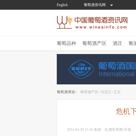
English
葡萄酒资讯网
葡萄品种
葡萄酒产区
酒庄
葡
葡萄酒博览>
葡萄酒产区>
乌克兰>
正文
危机
2014-03-20 13:10
来源 :
红酒世界网
作者 :