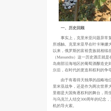
一、历史回顾
事实上，克里米亚问题异常复
所感触。克里米亚早在叶卡琳娜大
以来，俄罗斯的富裕贵族就相续
（Massandra）这一历史酒
岛南部沿海地区的葡萄酒酿造史
尔后，在时代的更迭和权利的争
由于有着得天独厚的战略地位，克
里米亚战争，还是作为两次世界
里都是大国角逐权利的舞台，而生
与乌克兰人结交300周年的纪念
机的导火索。