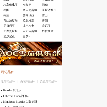
埃塞俄比亚
立陶宛
挪威
韩国
塔吉克斯坦
哥斯达黎加
芬兰
委内瑞拉
古巴
马达加斯加
拉脱维亚
伊朗
尼日利亚
津巴布韦
肯尼亚
土库曼斯坦
吉尔吉斯坦
白俄罗斯
爱沙尼亚
更多>
葡萄品种
红葡萄品种
|
白葡萄品种
|
染色葡萄品种
Kanzler 凯汁乐
Cabernet Franc品丽珠
Mondeuse Blanche 白蒙德斯