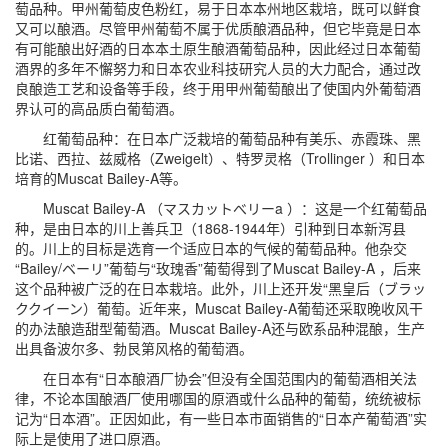
萄品种。甲州葡萄皮色粉红，易于日本本州地区栽培，既可以鲜食
又可以酿酒。尽管甲州葡萄不属于优质酿酒品种，但它毕竟是日本
有可能酿出好酒的日本本土原生酿酒葡萄品种，因此经过日本葡萄
酒界的多年不懈努力和日本农业科技研究人员的大力配合，通过改
良酿造工艺和设备等手段，终于用甲州葡萄酿出了使国内外葡萄酒
界认可的高品质白葡萄酒。
红葡萄品种：在日本广泛栽培的葡萄品种有美乐、赤霞珠、黑
比诺、西拉、兹威格（Zweigelt）、特罗灵格（Trollinger ）和日本
培育的Muscat Bailey-A等。
Muscat Bailey-A （マスカットべリーa ）：这是一个红葡萄品
种，是由日本的川上善兵卫（1868-1944年）引种到日本新泻县
的。川上的目标是选育一个适应日本的气候的葡萄品种。他杂交
“Bailey/ベーリ”葡萄与“玫瑰香”葡萄得到了Muscat Bailey-A ，后来
这个品种被广泛的在日本栽培。此外，川上还开发“黑皇后（ブラッ
ククイーン）葡萄。近年来，Muscat Bailey-A葡萄还采取晚收风干
的办法酿造甜型葡萄酒。Muscat Bailey-A还与欧系品种混酿，生产
出具备波尔多、勃艮第风格的葡萄酒。
在日本有“日本酿酒厂协会”但没有全国范围内的葡萄酒相关法
律，不论本国酿酒厂使用哪国的原酒或什么品种的葡萄，统统被标
记为“日本酒”。正因如此，有一些日本市面销售的“日本产葡萄酒”实
际上是使用了进口原酒。