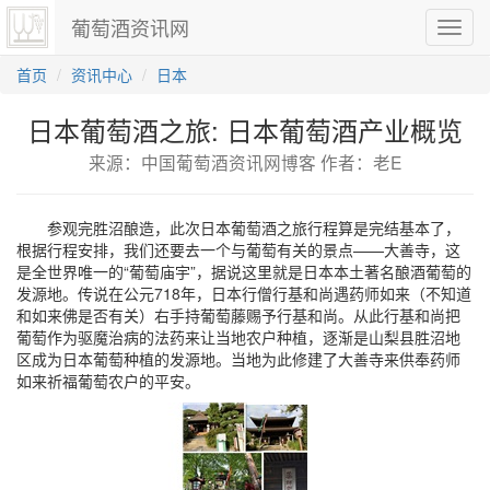
葡萄酒资讯网
切
换
导
首页
资讯中心
日本
航
日本葡萄酒之旅: 日本葡萄酒产业概览
来源：中国葡萄酒资讯网博客 作者：老E
参观完胜沼酿造，此次日本葡萄酒之旅行程算是完结基本了，
根据行程安排，我们还要去一个与葡萄有关的景点——大善寺，这
是全世界唯一的“葡萄庙宇”，据说这里就是日本本土著名酿酒葡萄的
发源地。传说在公元718年，日本行僧行基和尚遇药师如来（不知道
和如来佛是否有关）右手持葡萄藤赐予行基和尚。从此行基和尚把
葡萄作为驱魔治病的法药来让当地农户种植，逐渐是山梨县胜沼地
区成为日本葡萄种植的发源地。当地为此修建了大善寺来供奉药师
如来祈福葡萄农户的平安。