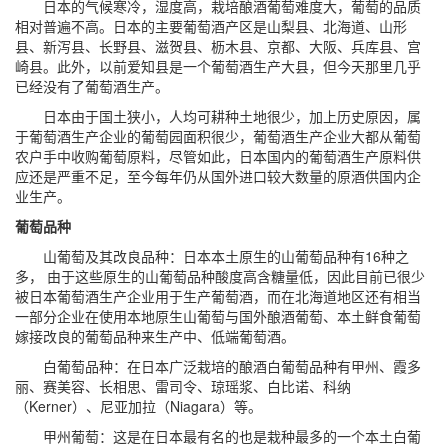
日本的气候寒冷，湿度高，栽培酿酒葡萄难度大，葡萄的品质
相对普遍不高。日本的主要葡萄酒产区是山梨县、北海道、山形
县、新泻县、长野县、滋贺县、枥木县、京都、大阪、兵库县、宫
崎县。此外，以前爱知县是一个葡萄酒生产大县，但今天那里几乎
已经没有了葡萄酒生产。
日本由于国土狭小，人均可耕种土地很少，加上历史原因，属
于葡萄酒生产企业的葡萄园面积很少，葡萄酒生产企业大都从葡萄
农户手中收购葡萄原料，尽管如此，日本国内的葡萄酒生产原料供
应还是严重不足，至今每年仍从国外进口较大数量的原酒供国内企
业生产。
葡萄品种
山葡萄及其改良品种：日本本土原生的山葡萄品种有16种之
多， 由于这些原生的山葡萄品种酸度高含糖量低，因此目前已很少
被日本葡萄酒生产企业用于生产葡萄酒，而在北海道地区还有相当
一部分企业在使用本地原生山葡萄与国外酿酒葡萄、本土鲜食葡萄
嫁接改良的葡萄品种来生产中、低端葡萄酒。
白葡萄品种：在日本广泛栽培的酿酒白葡萄品种有甲州、霞多
丽、赛美容、长相思、雷司令、琼瑶浆、白比诺、科纳
（Kerner）、尼亚加拉（Niagara）等。
甲州葡萄：这是在日本最有名的也是栽种最多的一个本土白葡