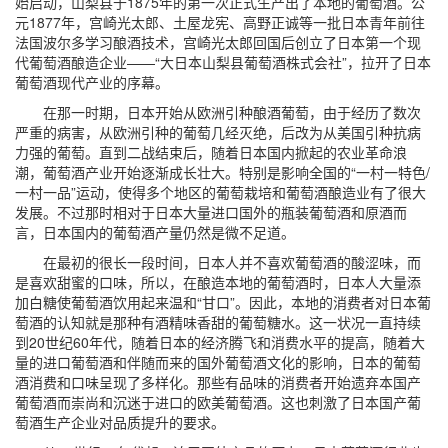
始启动，山梨县于1875年的第一次正式生产出了本地的葡萄酒。公
元1877年，宫崎光太郎、土屋龙宪、高野正诚等一批日本青年前往
法国波尔多学习酿酒技术，宫崎光太郎回国后创立了日本第一个现
代葡萄酒酿造企业——“大日本山梨县葡萄酒株式会社”，拉开了日本
葡萄酒现代产业的序幕。
在那一时期，日本开始从欧洲引种酿酒葡萄，由于经历了数次
严重的病害，从欧洲引种的葡萄几经灭绝，后改为从美国引种抗病
力强的葡萄。直到二战结束后，随着日本国内掀起的农业革命浪
潮，葡萄酒产业开始逐渐成长壮大。特别是影响全国的“一村一特色/
一村一品”运动，使得多个地区的葡萄栽培和葡萄酒酿造业有了很大
发展。不过那时相对于日本大量进口国外的瓶装葡萄酒和原酒而
言，日本国内的葡萄酒产量仍然是微不足道。
在最初的很长一段时间，日本人并不喜欢葡萄酒的酸涩味，而
是喜欢甜蜜的口味，所以，在酿造本地的葡萄酒时，日本人大量添
加白糖使葡萄酒饮用起来温和“甘口”。因此，本地的消费者对日本葡
萄酒的认知就是那种有酒精味香甜的葡萄糖水。这一状况一直持续
到20世纪60年代，随着日本的经济腾飞和消费水平的提高，随着大
量的进口葡萄酒和伴随而来的国外葡萄酒文化的影响，日本的葡萄
酒消费和口味呈现了多样化。那些有品味的消费者开始遗弃本国产
葡萄酒而崇尚和沉迷于进口的欧美葡萄酒。这也刺激了日本国产葡
萄酒生产企业对品质提升的要求。