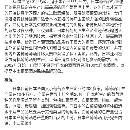
从20世纪70年代起，迫于国外产品的压力，日本葡萄酒行业也
开始把目标定在生产出高品质的国产葡萄酒上面，这时日本才真正
的开始认真学习西方的先进酿酒经验，发展酿酒葡萄的栽培，专门
引进培育试种筛选了适合本地栽培的抗病虫害能力强的国外葡萄品
种，并利用日本先进的农业科技研究的优势，培育出适合本地条件
的嫁接改良品种，不仅如此，日本各葡萄酒生产企业还积极输送人
才到国外学习酿酒技术，探索适合本地原料的酿酒工艺，提高酿酒
技术水平，使得日本葡萄酒的品质有了很大的提高，逐渐开始得到
国外葡萄酒行业同行的认可和日本国内葡萄酒消费者的认可，并在
国内外各种葡萄酒评比大赛中获得了多个奖项。此外，日本还积极
发展有机葡萄酒的生产，以适应消费市场对绿色食品的需求。从
2002年开始，山梨县还倡导“日本的葡萄酒只用100%日本葡萄”，以
提高本土葡萄酒的民族品牌形象。
概况
日本目前日本全国大小葡萄酒生产企业约200多家，葡萄酒年生
产量在10多万吨，产量在世界上排名第28位。日本所生产的葡萄酒
种类几乎涵盖了所有类别，包括红葡萄酒、白葡萄酒、桃红、起泡
酒、冰酒、贵腐酒、加烈葡萄酒等。而日本的白葡萄酒的整体酿造
水平及产品品质要高于其他类型的葡萄酒，白葡萄酒的总产量也占
日本国产葡萄酒总产量的相当大的比例。日本产葡萄酒几乎完全内
销，出口量很少。