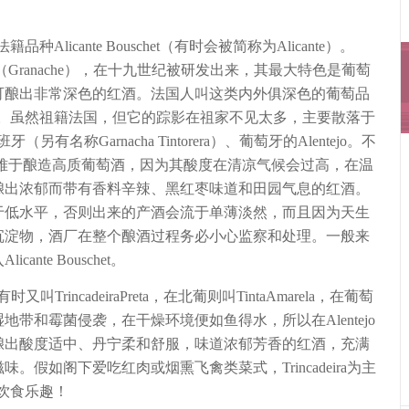
Alicante Bouschet（有时会被简称为Alicante）。
亲是歌海娜（Granache），在十九世纪被研发出来，其最大特色是葡萄
可酿出非常深色的红酒。法国人叫这类内外俱深色的葡萄品
“染色房”。虽然祖籍法国，但它的踪影在祖家不见太多，主要散落于
、西班牙（另有名称Garnacha Tintorera）、葡萄牙的Alentejo。不
容易打理，却难于酿造高质葡萄酒，因为其酸度在清凉气候会过高，在温
酿出浓郁而带有香料辛辣、黑红枣味道和田园气息的红酒。
于低水平，否则出来的产酒会流于单薄淡然，而且因为天生
沉淀物，酒厂在整个酿酒过程务必小心监察和处理。一般来
nte Bouschet。
叫TrincadeiraPreta，在北葡则叫TintaAmarela，在葡萄
带和霉菌侵袭，在干燥环境便如鱼得水，所以在Alentejo
酿出酸度适中、丹宁柔和舒服，味道浓郁芳香的红酒，充满
假如阁下爱吃红肉或烟熏飞禽类菜式，Trincadeira为主
添饮食乐趣！