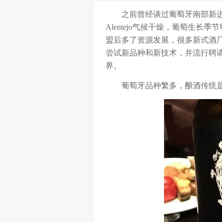
之前曾经谈过葡萄牙南部新进产区
Alentejo气候干燥，葡萄生
盟后多了资源发展，很多新式酒厂应
尝试新品种和新技术，并流行聘
界。
葡萄牙品种繁多，酿酒传统是