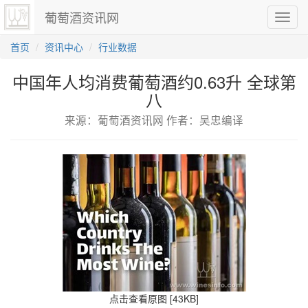
葡萄酒资讯网
切
换
导
首页
资讯中心
行业数据
航
中国年人均消费葡萄酒约0.63升 全球第
八
来源：葡萄酒资讯网 作者：吴忠编译
点击查看原图 [43KB]