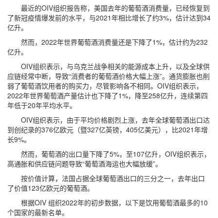
最近的OIV组织报告称，美国去年的葡萄酒消费量，已经恢复到
了新冠疫情爆发前的水平，与2021年相比增长了约3%，估计达到34
亿升。
然而，2022年世界葡萄酒消费量还是下降了1%，估计约为232
亿升。
OIV组织表示，与乌克兰战争相关的能源成本上升，以及全球供
应链经常中断，导致“消费者的葡萄酒价格大幅上涨”。通货膨胀也削
弱了葡萄酒饮用者的购买力，尽管影响各不相同。OIV组织表示，
2022年世界葡萄酒产量估计也下降了1%，降至258亿升，连续第四
年低于20年平均水平。
OIV组织表示，由于平均价格剧烈上涨，去年全球葡萄酒出口达
到创纪录的376亿欧元（暨327亿英镑，405亿美元），比2021年增
长9%。
然而，葡萄酒的出口量下降了5%，至107亿升，OIV组织表示，
高通胀和供应链问题导致“葡萄酒海运也大幅放缓”。
按价值计算，法国占据全球葡萄酒出口的三分之一，去年出口
了价值123亿欧元的葡萄酒。
根据OIV 组织2022年的初步数据，以下是饮用葡萄酒最多的10
个国家的最新名单。