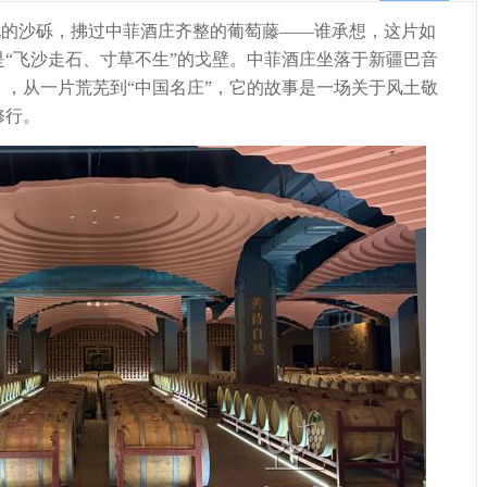
沙砾，拂过中菲酒庄齐整的葡萄藤——谁承想，这片如
“飞沙走石、寸草不生”的戈壁。中菲酒庄坐落于新疆巴音
，从一片荒芜到“中国名庄”，它的故事是一场关于风土敬
修行。