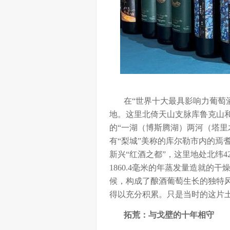
在“世界十大最具影响力葡萄酒
地。这里北倚天山支脉库鲁克山
的“一湖（博斯腾湖）两河（塔里
有“梨城”美称的库尔勒市内的焉
新兴“红酒之都”，这里地处北纬42
1860.4毫米的年蒸发量造就的
候，构成了酿酒葡萄生长的独特
得以充分积累。只是当时的这片土
拓荒：与戈壁的十年相守