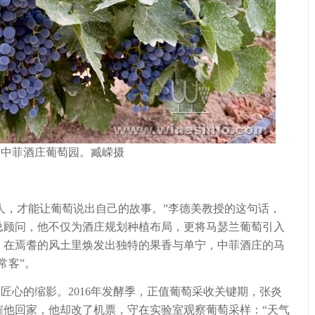
中菲酒庄葡萄园。臧嵘摄
，才能让葡萄说出自己的故事。”李德美教授的这句话，
总顾问，他不仅为酒庄规划种植布局，更将马瑟兰葡萄引入
，在焉耆的风土里焕发出独特的果香与单宁，中菲酒庄的马
常客”。
心的缩影。2016年发酵季，正值葡萄采收关键期，张炎
催他回家，他却改了机票，守在实验室观察葡萄采样：“天气