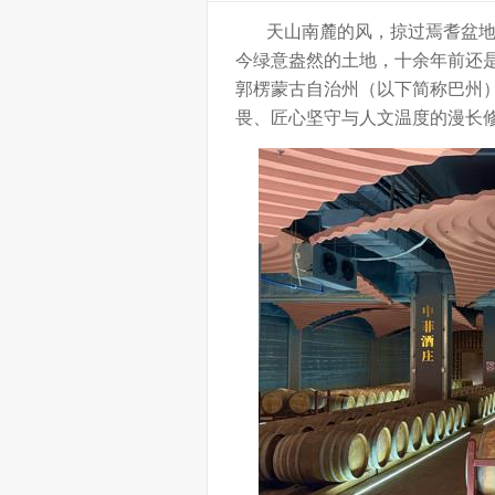
天山南麓的风，掠过焉耆盆地的
今绿意盎然的土地，十余年前还是
郭楞蒙古自治州（以下简称巴州）
畏、匠心坚守与人文温度的漫长