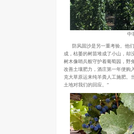
中
防风固沙是另一重考验。他们在
成，枯萎的树苗堆成了小山，却
树木像哨兵般守护着葡萄园，野兔
改善土壤肥力，酒庄第一年便购入1
克大草原运来纯羊粪人工施肥。
土地对我们的回应。”