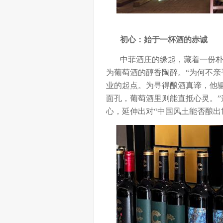
初心：始于一杯酒的赤诚
中菲酒庄的缘起，藏着一份朴素
为葡萄酒的醇香陶醉。“为何不亲
业的起点。为寻得酿酒真谛，他
面孔，葡萄酒里则能直抵心灵。”
心，延伸出对“中国风土能否酿出