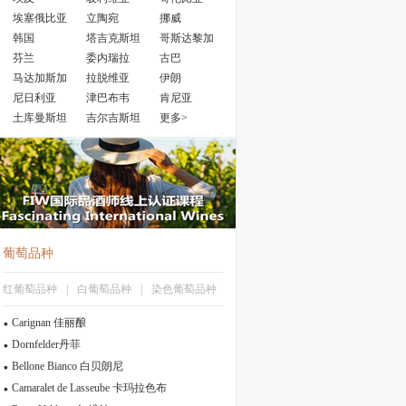
埃塞俄比亚
立陶宛
挪威
韩国
塔吉克斯坦
哥斯达黎加
芬兰
委内瑞拉
古巴
马达加斯加
拉脱维亚
伊朗
尼日利亚
津巴布韦
肯尼亚
土库曼斯坦
吉尔吉斯坦
更多>
葡萄品种
红葡萄品种
|
白葡萄品种
|
染色葡萄品种
Carignan 佳丽酿
Dornfelder丹菲
Bellone Bianco 白贝朗尼
Camaralet de Lasseube 卡玛拉色布