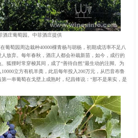
菲酒庄葡萄园。中菲酒庄提供
葡萄园周边栽种40000棵青杨与胡杨，初期成活率不足八
没人放弃。每年春秋，酒庄人都会补栽新苗，如今，成行的
、狐狸时常穿梭其间，成了“善待自然”最生动的注脚。为
0000立方有机羊粪，此后每年投入200万元，从巴音布鲁
当第一串葡萄在戈壁上成熟时，纪昌锋说：“那不是果实，是