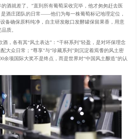
年的酒就差了。”直到所有葡萄采收完毕，他才匆匆赶去医
，是酒庄团队的日常——他们为每一株葡萄标记地理定位，
粒选设备确保原料纯净，自主研发敞口发酵罐保留果香，用意
定品质。
酒，各有其“风土表达”：“干杯系列”轻盈，是对环保理念
适配大众日常；“尊享”与“珍藏系列”则沉淀着焉耆的风土密
00余项国际大奖不是终点，而是世界对“中国风土酿造”的认