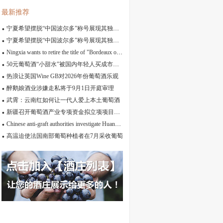
最新推荐
宁夏希望摆脱“中国波尔多”称号展现其独特的风土
宁夏希望摆脱“中国波尔多”称号展现其独特的风土
Ningxia wants to retire the title of "Bordeaux of China"and reveal its own terroir
50元葡萄酒“小甜水”被国内年轻人买成市场顶流
热浪让英国Wine GB对2026年份葡萄酒乐观
醉鹅娘酒业涉嫌走私将于9月1日开庭审理
武霄：云南红如何让一代人爱上本土葡萄酒
新疆召开葡萄酒产业专项资金拟立项项目推进会
Chinese anti-graft authorities investigate Huang Siming, Ningxia’s top wine official
高温迫使法国南部葡萄种植者在7月采收葡萄