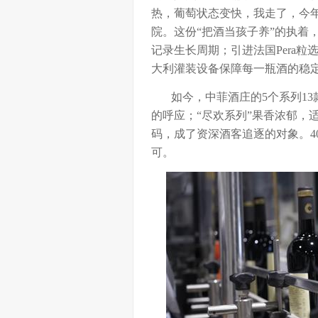
热，葡萄状态变快，我走了，今
院。这份“把酒当孩子养”的执着
记录生长周期；引进法国Pera
大利灌装设备保障每一瓶酒的稳
如今，中菲酒庄的5个系列13款
的呼应；“尽欢系列”果香浓郁，
码，成了资深酒客追逐的对象。4
可。