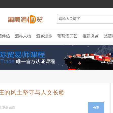
酒伴侣
酒界人物
酒乡漫步
葡萄酒工艺
推荐浏览
品酒
庄的风土坚守与人文长歌
毛卫华 臧嵘
分享