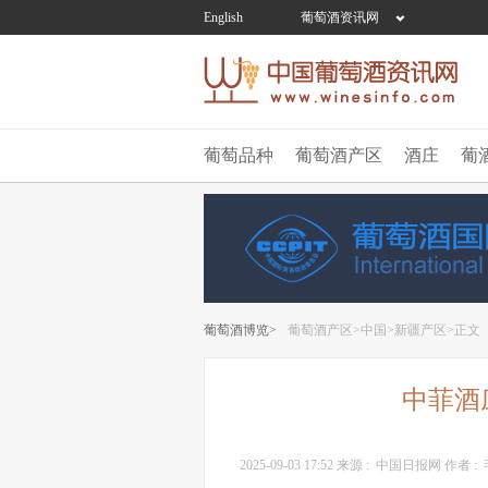
English
葡萄酒资讯网
葡萄品种
葡萄酒产区
酒庄
葡
葡萄酒博览>
葡萄酒产区>
中国>
新疆产区>
正文
中菲酒
2025-09-03 17:52
来源 :
中国日报网
作者 :