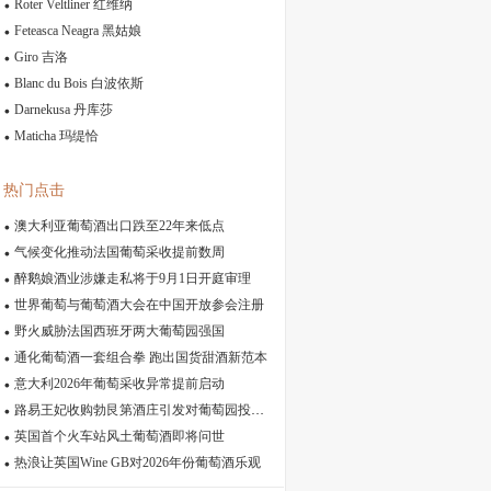
Roter Veltliner 红维纳
Feteasca Neagra 黑姑娘
Giro 吉洛
Blanc du Bois 白波依斯
Darnekusa 丹库莎
Maticha 玛缇恰
热门点击
澳大利亚葡萄酒出口跌至22年来低点
气候变化推动法国葡萄采收提前数周
醉鹅娘酒业涉嫌走私将于9月1日开庭审理
世界葡萄与葡萄酒大会在中国开放参会注册
野火威胁法国西班牙两大葡萄园强国
通化葡萄酒一套组合拳 跑出国货甜酒新范本
意大利2026年葡萄采收异常提前启动
路易王妃收购勃艮第酒庄引发对葡萄园投机的担忧
英国首个火车站风土葡萄酒即将问世
热浪让英国Wine GB对2026年份葡萄酒乐观