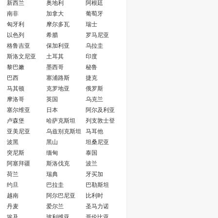
新西兰
奥地利
阿根廷
南非
加拿大
葡萄牙
匈牙利
摩尔多瓦
瑞士
以色列
希腊
罗马尼亚
格鲁吉亚
保加利亚
乌拉圭
斯洛文尼亚
土耳其
印度
黎巴嫩
墨西哥
秘鲁
巴西
塞浦路斯
捷克
马其顿
克罗地亚
俄罗斯
摩洛哥
英国
乌克兰
塞尔维亚
日本
阿尔及利亚
卢森堡
哈萨克斯坦
列支敦士登
亚美尼亚
乌兹别克斯坦
马耳他
波黑
黑山
坦桑尼亚
突尼斯
缅甸
泰国
阿塞拜疆
斯洛伐克
波兰
荷兰
瑞典
牙买加
约旦
巴拉圭
巴勒斯坦
越南
阿尔巴尼亚
比利时
丹麦
爱尔兰
圣马力诺
埃及
玻利维亚
哥伦比亚