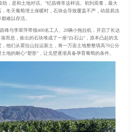
劲，是和土地对话。”纪昌锋常这样说。初到焉耆，最大
石，冬天葡萄埋土保暖时，石块会导致覆盖不严，幼苗易冻
草都难以存活。
锋与李翠萍带领400名工人、20辆小拖拉机，开启了长达
日落而息，捡出的石块堆成了一座“白石山”，原本凸起的戈
，他们从霍拉山拉运新土，将一万亩土地整整填高70公分
土地的耐心“塑形”，让戈壁逐渐具备孕育葡萄的条件。