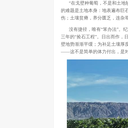
“在戈壁种葡萄，不是和土地较
的难题是土地本身：地表遍布巨
伤；土壤贫瘠，养分匮乏，连杂
没有捷径，唯有“笨办法”。纪昌
三年的“捡石工程”。日出而作，
壁地势渐渐平缓；为补足土壤厚度
——这不是简单的体力付出，是对