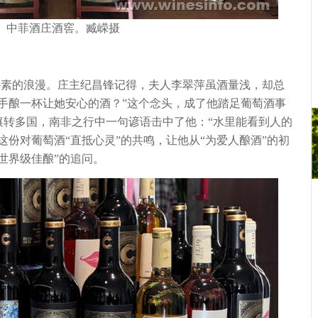
中菲酒庄酒窖。臧嵘摄
的浪漫。庄主纪昌锋记得，夫人李翠萍虽酒量浅，却总
手酿一杯让她安心的酒？”这个念头，成了他踏足葡萄酒事
辗转多国，南非之行中一句谚语击中了他：“水里能看到人的
这份对葡萄酒“直抵心灵”的共鸣，让他从“为爱人酿酒”的初
世界级佳酿”的追问。