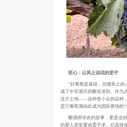
匠心：让风土说话的坚守
“好葡萄是基础，但懂风土的人
成了中菲酒庄的酿造准则。作为
这片土地——这种曾小众的品种
瑟兰葡萄酒由此成为国际赛场的“
酿酒师张炎的故事，更是这份匠
的爱人突发重病需手术。纪昌锋