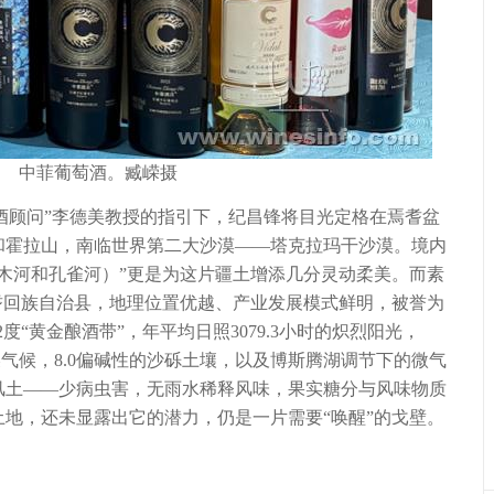
中菲葡萄酒。臧嵘摄
顾问”李德美教授的指引下，纪昌锋将目光定格在焉耆盆
和霍拉山，南临世界第二大沙漠——塔克拉玛干沙漠。境内
木河和孔雀河）”更是为这片疆土增添几分灵动柔美。而素
耆回族自治县，地理位置优越、产业发展模式鲜明，被誉为
度“黄金酿酒带”，年平均日照3079.3小时的炽烈阳光，
干燥气候，8.0偏碱性的沙砾土壤，以及博斯腾湖调节下的微气
风土——少病虫害，无雨水稀释风味，果实糖分与风味物质
地，还未显露出它的潜力，仍是一片需要“唤醒”的戈壁。