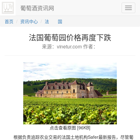
葡萄酒资讯网
切
换
导
首页
资讯中心
法 国
航
法国葡萄园价格再度下跌
来源：vinetur.com 作者：
点击查看原图 [96KB]
根据负责追踪农业交易的法国土地机构Safer最新报告，尽管葡