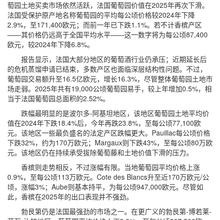
萄园土地买卖市场依然活跃，法国葡萄园价值在2025年再次下滑。
法国受保护原产地名称葡萄园的平均每公顷价格较2024年下降
2.9%，至171,400欧元；而前一年已下跌1.1%。若不计香槟产区
——其价格仍远高于全国平均水平——这一数字将为每公顷87,400
欧元，较2024年下降6.8%。
报告显示，法国大部分地区的葡萄酒行业仍承压；近期延长后
的危机蒸馏申请已结束，多数产区也面临深层结构性问题。不过，
葡萄园交易额升至16.5亿欧元，增长16.3%，尽管整体葡萄园土地市
场走弱。2025年共有19,000公顷葡萄园易手，较上年增加0.5%，相
当于法国葡萄园总面积的2.52%。
跌幅最明显的是波尔多-阿基坦地区，该地区葡萄园土地平均价
值在2024年下跌18.4%后，今年再跌23.8%，至每公顷77,100欧
元。该地区一些最负盛名的法定产区跌幅更大。Pauillac每公顷价格
下跌32%，约为170万欧元；Margaux则下跌43%，至每公顷80万欧
元。该地区仍在持续承受拔除葡萄藤和土地价值下滑的压力。
香槟则走势相反，不过涨幅有限。当地葡萄园平均价格上涨
0.9%，至每公顷113万欧元。Cote des Blancs升至近170万欧元/公
顷，涨幅3%；Aube则基本持平，为每公顷947,000欧元。尽管如
此，香槟在2025年的出口表现并不强劲。
勃艮第仍是法国最强劲的市场之一。在更广义的勃艮第-博若莱-