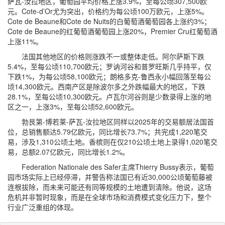
萨瓦-汝拉地区，葡萄园平均价格上涨3.9%，至每公顷307,500欧
元。Cote-d’Or尤为突出，价格约为每公顷100万欧元，上涨5%。
Cote de Beaune和Cote de Nuits的白葡萄酒葡萄园各上涨约3%；
Cote de Beaune的红葡萄酒葡萄园上涨20%，Premier Cru红葡萄酒
上涨11%。
法国其他地区的价格则涨跌不一或整体走低。阿尔萨斯下跌
5.4%，至每公顷110,700欧元；罗讷河谷和普罗旺斯几乎持平，仅
下跌1%，为每公顷58,100欧元；朗格多克-鲁西永小幅回落至每公
顷14,300欧元。西南产区是除波尔多之外跌幅最大的地区，下跌
28.1%，至每公顷10,300欧元。卢瓦尔河谷则是少数录得上涨的地
区之一，上涨3%，至每公顷52,600欧元。
勃艮第-博若莱-萨瓦-汝拉地区同样以2025年的交易额居法国首
位，总销售额达5.79亿欧元，同比增长73.7%；共完成1,220笔交
易，涉及1,310公顷土地。香槟则在仅210公顷土地上录得1,020笔交
易，总额2.07亿欧元，同比增长1.2%。
Federation Nationale des Safer主席Thierry Bussy表示，葡萄
园市场实际上已经停滞，并警告称法国已有近30,000公顷葡萄藤被
连根拔除，而未来可能还有同等规模的土地遭到清除。他说，这场
危机并非暂时现象，而是在全球市场和消费模式变化压力下，整个
行业广泛重组的体现。