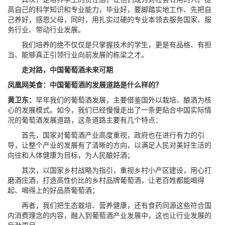
高自己的科学知识和专业能力，毕业好，要脚踏实地工作、先把自
己养好，感恩父母，同时，用扎实过硬的专业本领去服务国家、服
务行业、带动行业发展。
我们培养的绝不仅仅是只掌握技术的学生，更是有品格、有担
当、能够真正引领行业向前发展的栋梁之才。
走对路，中国葡萄酒未来可期
凤凰网美食：中国葡萄酒的发展道路是什么样的？
黄卫东：
早年我们的葡萄酒发展，主要借鉴国外以栽培、酿酒为核
心的发展模式。如今，我们已经慢慢走出了一条更贴合中国实际情
况的葡萄酒发展道路，这条道路主要有几个特点：
首先，国家对葡萄酒产业高度重视，政府也在进行有力的引
导，让整个产业的发展有了清晰的方向，以满足人民对美好生活的
向往和人体健康为目标，为人民酿好酒；
其次，以国家乡村战略为指引，重视乡村小产区建设，用心打
磨酒庄酒，打造高性价比的乡村品牌葡萄酒，让老百姓都能喝得
起、喝得上的好品质葡萄酒；
再者，我们把生态栽培、营养健康，还有食药同源这些符合国
内消费理念的内容，融入到葡萄酒产业发展中，这也让行业发展的