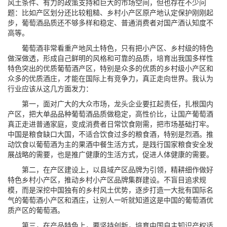
风土条件、有力的政策支持和巨大的市场空间，但也存在不少问
题：比如产区划分还比较粗糙、乡村小产区原产地认定保护刚刚起
步，葡萄酒品质还不够多样和稳定、普通消费者对国产酒认知度不
高等。
葡萄酒非常看重产地风土特色，只有把小产区、乡村级的特色
做深做透，形成自己鲜明的风格和可靠的品质，培育出我国多样性
特色突出的优质葡萄酒产区，特别是众多的优质的乡村级小产区和
众多的优质酒庄，才能在国际上有竞争力，真正走向世界。我认为
行业应该从这几方面发力：
第一，面对广大的大众市场，龙头企业要扛起责任，扎根国内
产区，把大单品品种葡萄酒品质做稳定，高性价比，让国产葡萄酒
真正走进普通家庭，变成消费者日常饮食刚需，把市场基础打牢。
中国是粮食缺口大国，不适合饮食过多的粮食酒，特别是烈酒。推
动饮食以葡萄酒为主的果酒中餐生活方式，是践行国家粮食安全发
展战略的需要，也是推广健康的生活方式，促进人体健康的需要。
第二，在产区建设上，以县域产区品牌为引领，精耕细作做好
特色乡村小产区，推动乡村小产区品牌集群建设。不盲目追求规
模，而是深挖中国独有的乡村风土优势，逐步打造一大批有国际名
气的葡萄酒小产区和酒庄，让别人一听就知道这是中国的葡萄酒优
质产区的葡萄酒。
第三，在产品特色上，要坚持创新，培育中国自主知识产权适