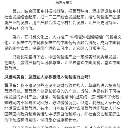
标准发布会
第五，结合国家乡村振兴战略，把葡萄种植、酒庄建设和乡村
社会发展结合起来，把一二三产融合发展起来，推动葡萄酒产区旅
游产业的发展，用三产融合带动乡村社会发展，让产业更可持续，
也更有社会价值。
第六，在消费文化上，大力推广 “中餐配中国葡萄酒” 的餐桌文
化，让多样性的中餐和多样性的中国葡萄酒融合搭配，成为中国餐
桌的刚性饮食，提高国产酒的认可度，让它融入日常生活。
只要长期坚持下去，中国葡萄酒产业一定能实现高质量发展，
在国际上赢得应有的认可和尊重，让世界喜欢中国美食，喜欢中国
葡萄酒。
凤凰网美食：您鼓励大家积极进入葡萄酒行业吗？
黄卫东：
我不建议那些还没实现财务独立的人，草率的进入投资葡
萄酒行业。葡萄酒产业是长线投入的产业，当然，也是有利于可持
续发展的乡村产业。但是，葡萄酒是“种”出来的，这行赚不了快钱，
短时间内不容易实现回报，必须慢慢沉淀。但是，我鼓励大家开心
地适量饮用葡萄酒。有度、自控和正确地饮用葡萄酒能帮助人们在
国际国内政府和商务活动中提高自信和能力，在社会交往和家庭生
活中营造和谐氛围，保持身心健康和长寿。