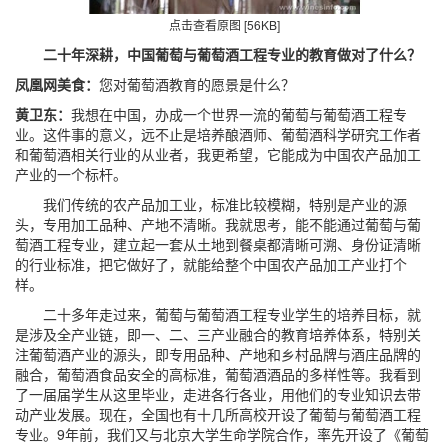
点击查看原图 [56KB]
二十年深耕，中国葡萄与葡萄酒工程专业的教育做对了什么？
凤凰网美食：
您对葡萄酒教育的愿景是什么？
黄卫东：
我想在中国，办成一个世界一流的葡萄与葡萄酒工程专
业。这件事的意义，远不止是培养酿酒师、葡萄酒科学研究工作者
和葡萄酒相关行业的从业者，我更希望，它能成为中国农产品加工
产业的一个标杆。
我们传统的农产品加工业，标准比较模糊，特别是产业的源
头，专用加工品种、产地不清晰。我就思考，能不能通过葡萄与葡
萄酒工程专业，建立起一套从土地到餐桌都清晰可溯、身份证清晰
的行业标准，把它做好了，就能给整个中国农产品加工产业打个
样。
二十多年走过来，葡萄与葡萄酒工程专业学生的培养目标，就
是涉及全产业链，即一、二、三产业融合的教育培养体系，特别关
注葡萄酒产业的源头，即专用品种、产地和乡村品牌与酒庄品牌的
融合，葡萄酒食品安全的高标准，葡萄酒酒品的多样性等。我看到
了一届届学生从这里毕业，走进各行各业，用他们的专业知识去带
动产业发展。现在，全国也有十几所高校开设了葡萄与葡萄酒工程
专业。9年前，我们又与北京大学生命学院合作，率先开设了《葡萄