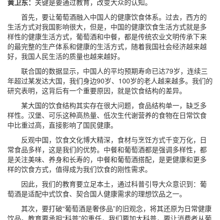
黄卫东：
关键是要通过教育，改变大众的认知。
首先，要让葡萄酒融入中国人的健康饮食体系。过去，西方的
生活方式对我国影响很大，但是，中国的健康饮食生活方式就是多
样性的健康生活方式，葡萄酒和中餐，都是传统农业文明传承下来
的最完整的生产体系和健康的生活方式，随着我国社会经济越来越
好，我国人民生活的质量也越来越好。
联合国的数据显示，中国人的平均预期寿命已达79岁，连续三
年超过某发达大国，我们身边90岁、100岁的老人越来越多。我们的
研究表明，这背后有一个重要原因，就是饮食结构的差异。
某大国的饮食结构其实存在很大问题，食品结构单一，缺乏多
样性。汉堡、可乐这种高热量、低次生代谢营养的食物在日常饮食
中比重过高，直接影响了国民健康。
反观中国，饮食文化博大精深，食材与烹饪方式千变万化，日
常食品多样，这是我们的优势。中餐和葡萄酒都是强调多样性，都
是关注美味、养身和长寿的，中餐和葡萄酒搭配，是更健康和更多
样的饮食方式，值得成为我们饮食的刚性需求。
因此，我们的教育要立足本土，通过科普引导大众意识到：葡
萄酒是适配中式饮食、契合国人健康需求的理想饮品之一。
其次，要打破“葡萄酒是奢侈品”的旧观念，将其还原为日常健康
饮品。教育要承担“科普”的重任，我们要加大科普，要让消费者从葡