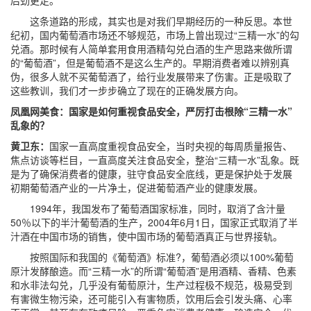
后劲更足。
这条道路的形成，其实也是对我们早期经历的一种反思。本世
纪初，国内葡萄酒市场还不够规范，市场上曾出现过“三精一水”的勾
兑酒。那时候有人简单套用食用酒精勾兑白酒的生产思路来做所谓
的“葡萄酒”，但是葡萄酒不是这么生产的。早期消费者难以辨别真
伪，很多人就不买葡萄酒了，给行业发展带来了伤害。正是吸取了
这些教训，我们才一步步确立了现在的正确发展方向。
凤凰网美食：国家是如何重视食品安全，严厉打击根除“三精一水”
乱象的？
黄卫东：
国家一直高度重视食品安全，当时央视的每周质量报告、
焦点访谈等栏目，一直高度关注食品安全，整治“三精一水”乱象。既
是为了确保消费者的健康，驻守食品安全底线，更是保护处于发展
初期葡萄酒产业的一片净土，促进葡萄酒产业的健康发展。
1994年，我国发布了葡萄酒国家标准，同时，取消了含汁量
50％以下的半汁葡萄酒的生产，2004年6月1日，国家正式取消了半
汁酒在中国市场的销售，使中国市场的葡萄酒真正与世界接轨。
按照国际和我国的《葡萄酒》标准?，葡萄酒必须以100%葡萄
原汁发酵酿造。而“三精一水”的所谓“葡萄酒”是用酒精、香精、色素
和水非法勾兑，几乎没有葡萄原汁，生产过程极不规范，极易受到
有害微生物污染，还可能引入有害物质，饮用后会引发头痛、心率