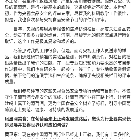
不正常，甚至存在致癌风险，严重危害消费者健康。酿造安全、优
质的葡萄酒，是行业最基本的底线，这条线绝对不能破。本世纪
初，作为央视食品安全的评审专家，尽管我的科研教学工作很忙，
但是，我也多次参与央视食品安全节目的评估和评审。
当年，央视的每周质量报告和焦点访谈栏目，高度关注食品安
全，动员了很多力量对烟台、河南、昌黎等地的假酒窝点进行暗访
取证，这个工作是极其复杂和艰苦的。
尽管那时我的工作很多，但是，面对央视工作人员送来的样
品，我们通过研究精准的实验室检测，评审判别真假，对栏目的播
出质量做出了我们的贡献。在一些专业知识和能力要求高的节目制
作过程中，我们也有研究生一起参与一线工作，专业地收集造假证
据，拍下他们的造假手法和生产链条，确保了央视相关栏目的评审
质量。
我们参与评审的这些央视食品安全专项行动和节目制作，不仅
守住了葡萄酒食品安全的底线，让葡萄酒产业在正路上行，让老百
姓喝上真正的葡萄酒，更为全国食品安全树立了标杆，引导中国葡
萄酒走上规范、健康、可持续的发展道路。
凤凰网美食：在葡萄酒走上正确发展道路后，您认为行业要实现长
远发展并获得世界认可应如何做？
黄卫东：
现在的中国葡萄酒行业已经走上正轨，我们有丰富多样的