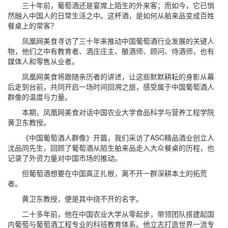
三十年前，葡萄酒还是宴席上陌生的外来客；而如今，它已悄
然融入中国人的日常生活之中。这杯酒，是如何从舶来品变成百姓
餐桌上的常客？
凤凰网美食寻访了三十年来推动中国葡萄酒行业发展的关键人
物，他们之中有教育者、酒庄庄主、酿酒师、顾问、侍酒师，也有
媒体人和零售从业者。
凤凰网美食将跟随亲历者的讲述，让这些默默耕耘的身影从幕
后走到台前，共同开启一场时间回溯之旅，感受属于中国葡萄酒人
群像的温度与力量。
本期，凤凰网美食对话中国农业大学食品科学与营养工程学院
黄卫东教授。
《中国葡萄酒人群像》开篇，我们采访了ASC精品酒业创立人
沈品同先生，回顾了葡萄酒从陌生舶来品走入大众餐桌的历程，也
记录了外资力量对中国市场的推动。
但葡萄酒想要在中国真正扎根，离不开一群深耕本土的拓荒
者。
黄卫东教授，便是其中绕不开的名字。
二十多年前，他在中国农业大学从零起步，带领团队搭建起国
内葡萄与葡萄酒工程专业的科班教育体系。他立志打造世界一流专