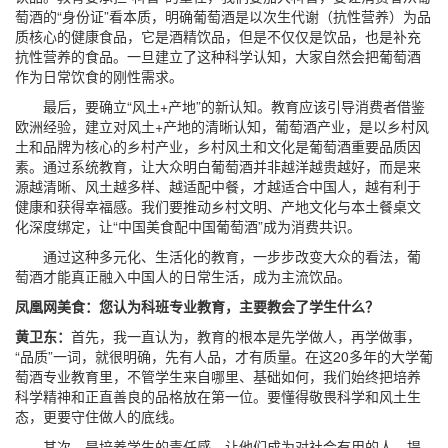
萄酒的“身份证”看本质，明确葡萄酒是以次生代谢（抗性营养）为品
质核心的健康食品，它是酒精饮品，但是不仅仅是饮品，也是补充
抗性营养的食品。一旦建立了这种科学认知，大家自然会把葡萄酒
作为日常饮食的刚性需求。
最后，要确立“风土+产地”的新认知。教育应该引导消费者借鉴
欧洲经验，建立对风土+产地的清晰认知，葡萄酒产业，是以乡村风
土和品牌为核心的乡村产业，乡村风土和文化是葡萄酒重要品质因
素。通过系统教育，让大众明白葡萄酒并非越洋越贵越好，而是来
源越清晰、风土越多样、越适配中餐，才越适合中国人，越有利于
健康和获得幸福感。我们要推动乡村文明、产地文化与本土餐桌文
化深度绑定，让“中国美食配中国葡萄酒”成为消费共识。
通过这种多元化、生活化的教育，一步步改变大众的看法，葡
萄酒才能真正融入中国人的日常生活，成为主流饮品。
凤凰网美食：您认为科班专业教育，主要教会了学生什么？
黄卫东：
首先，我一直认为，教育的根本是先学做人，再学做事，
“品质”一词，就很明确，先有人品，才有质量。在这20多年的大学葡
萄酒专业教育里，不管学生来自哪里、基础如何，我们始终把培养
科学精神和正直善良的品格放在第一位。要懂得敬畏科学和风土生
态，更要守住做人的底线。
其次，是培养学生的责任感，让他们成为对社会有用的人。提