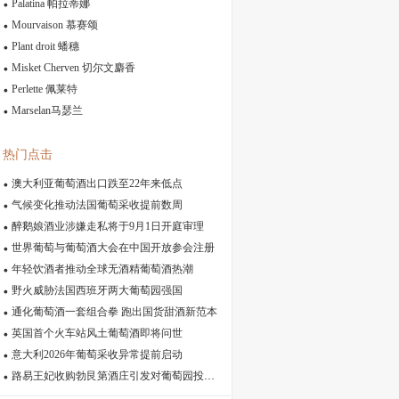
Palatina 帕拉蒂娜
Mourvaison 慕赛颂
Plant droit 蟠穗
Misket Cherven 切尔文麝香
Perlette 佩莱特
Marselan马瑟兰
热门点击
澳大利亚葡萄酒出口跌至22年来低点
气候变化推动法国葡萄采收提前数周
醉鹅娘酒业涉嫌走私将于9月1日开庭审理
世界葡萄与葡萄酒大会在中国开放参会注册
年轻饮酒者推动全球无酒精葡萄酒热潮
野火威胁法国西班牙两大葡萄园强国
通化葡萄酒一套组合拳 跑出国货甜酒新范本
英国首个火车站风土葡萄酒即将问世
意大利2026年葡萄采收异常提前启动
路易王妃收购勃艮第酒庄引发对葡萄园投机的担忧