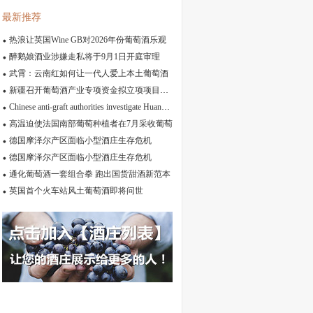
最新推荐
热浪让英国Wine GB对2026年份葡萄酒乐观
醉鹅娘酒业涉嫌走私将于9月1日开庭审理
武霄：云南红如何让一代人爱上本土葡萄酒
新疆召开葡萄酒产业专项资金拟立项项目推进会
Chinese anti-graft authorities investigate Huang Siming, Ningxia’s top wine official
高温迫使法国南部葡萄种植者在7月采收葡萄
德国摩泽尔产区面临小型酒庄生存危机
德国摩泽尔产区面临小型酒庄生存危机
通化葡萄酒一套组合拳 跑出国货甜酒新范本
英国首个火车站风土葡萄酒即将问世