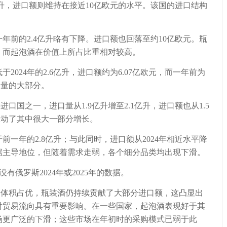
，进口额则维持在接近10亿欧元的水平。该国的进口结构
一年前的2.4亿升略有下降。进口额也回落至约10亿欧元。瓶
，而起泡酒在价值上所占比重相对较高。
于2024年的2.6亿升，进口额约为6.07亿欧元，而一年前为
口量的大部分。
国之一，进口量从1.9亿升增至2.1亿升，进口额也从1.5
酒推动了其中很大一部分增长。
于前一年的2.8亿升；与此同时，进口额从2024年相近水平降
据主导地位，但随着需求走弱，各个细分品类均出现下滑。
俄罗斯2024年或2025年的数据。
积占优，瓶装酒仍持续贡献了大部分进口额，这凸显出
对贸易流向具有重要影响。在一些国家，起泡酒表现好于其
场更广泛的下滑；这些市场在年初时的采购模式已弱于此