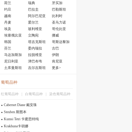
荷兰
瑞典
牙买加
约旦
巴拉圭
巴勒斯坦
越南
阿尔巴尼亚
比利时
丹麦
爱尔兰
圣马力诺
埃及
玻利维亚
哥伦比亚
埃塞俄比亚
立陶宛
挪威
韩国
塔吉克斯坦
哥斯达黎加
芬兰
委内瑞拉
古巴
马达加斯加
拉脱维亚
伊朗
尼日利亚
津巴布韦
肯尼亚
土库曼斯坦
吉尔吉斯坦
更多>
葡萄品种
红葡萄品种
|
白葡萄品种
|
染色葡萄品种
Cabernet Diane 戴安珠
Steuben 斯图本
Kumsi Tetri 卡蜜思特纯
Krakhuna卡胡娜