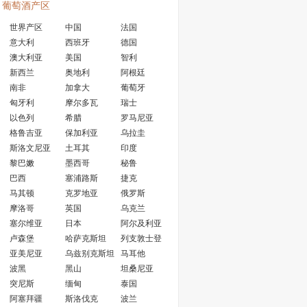
葡萄酒产区
世界产区
中国
法国
意大利
西班牙
德国
澳大利亚
美国
智利
新西兰
奥地利
阿根廷
南非
加拿大
葡萄牙
匈牙利
摩尔多瓦
瑞士
以色列
希腊
罗马尼亚
格鲁吉亚
保加利亚
乌拉圭
斯洛文尼亚
土耳其
印度
黎巴嫩
墨西哥
秘鲁
巴西
塞浦路斯
捷克
马其顿
克罗地亚
俄罗斯
摩洛哥
英国
乌克兰
塞尔维亚
日本
阿尔及利亚
卢森堡
哈萨克斯坦
列支敦士登
亚美尼亚
乌兹别克斯坦
马耳他
波黑
黑山
坦桑尼亚
突尼斯
缅甸
泰国
阿塞拜疆
斯洛伐克
波兰