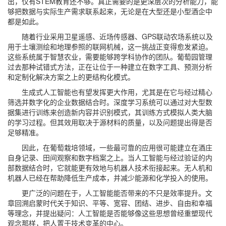
出，仅有STEM教育还不够。真正需要的是更深层次的分析能力，能
够把数据与实际生产需求联系起来，无论是在大型还是小型酒企中
都是如此。
随着行业采用卫星遥感、近场传感器、GPS联动农场系统以及
用于土壤测绘和地理参照的联网机械，这一挑战正变得愈发紧迫。
这些系统属于智慧农业，需要能够跨学科协作的团队。葡萄园管理
过去那种试错式方法，正在让位于一种建立在数字工具、预测分析
和定制化解决方案之上的更结构化模式。
生成式人工智能也有望发挥更大作用，尤其是在它与经过精心
筛选并数字化的企业数据结合时。深度学习系统可以通过对大型数
据集进行训练来创造新内容并识别模式，其训练方式模拟人类大脑
的学习过程。但其效用取决于源材料的质量，以及问题提出得是否
足够精准。
因此，在葡萄栽培领域，一些最可靠的应用很可能建立在酒庄
自身记录、田间观察和数字档案之上。当人工智能与经过验证的内
部数据结合时，它就能更有效地与机器人技术衔接起来。无人机和
机器人已经在帮助降低生产成本，并减少能源和化学投入的使用。
更广泛的问题在于，人工智能能否带来的不只是效率提升。文
章回溯启蒙时代关于知识、平等、宽容、团结、进步、自由和幸福
等理念，并提出疑问：人工智能是否能够像这些思想曾经重塑现代
观念那样，把人置于技术变革的中心。