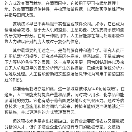
的方式改变葡萄栽培。在葡萄园中，它被用于更可持续地管理土
地、改良葡萄藤遗传特性，并梳理海量数据，以帮助预测植株行为
并指导田间决策。
这项技术早已不再局限于实验室或软件公司。如今，它已成为
精准葡萄栽培、基于无人机的监测、卫星影像、决策支持系统和遗
传研究的一部分。在每一种应用中，人工智能都在帮助处理那些单
靠人力难以应对的庞大或过于复杂的信息。
其中最重要的用途之一，是葡萄藤育种和遗传学。研究人员正
利用机器学习模型，研究某些基因在寒冷、根系缺氧、干旱或病虫
压力等胁迫条件下的表现。这一点至关重要，因为DNA测序以及来
自无人机和卫星的表型分析所产生的数据量，已经大到传统分析方
法难以处理。人工智能帮助把这些原始信息转化为可用于葡萄园实
践的知识。
精准葡萄栽培亦是如此，这一领域常被称为“4.0葡萄栽培”。在
这里，人工智能支持提高产量和品质，同时减少用水、化学品和能
源消耗的努力。它也有助于葡萄园更好地应对气候压力。通过将信
息技术与变量施用和处方图结合起来，种植者能够更准确地锁定干
预措施，并以更理性的方式管理葡萄园。
但这项技术也暴露出技能缺口。该行业需要既懂农业又懂数据
分析的人才，但许多酒业企业仍然没有专门的数据专家。文章指