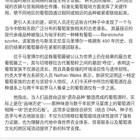
马帝国时期农业网络的直接生物学证据。 研究团队推断，当时跨区
域的农耕与贸易网络在传播、标准化葡萄栽培方面发挥了关键作
用，使不同地区的葡萄园通过相同或相近的品种被紧密联结起来。
更引人关注的是，研究人员还在这些古代种子中发现了一个与
当今中欧和东欧广泛分布的葡萄家族相关的古老谱系。 其最接近的
现代亲缘品种被指认为匈牙利的一种稀有葡萄——Baratcsuha
szurke，该家族也与斯洛文尼亚马里博尔一株拥有 400 年历史、目
前仍结果的葡萄藤存在紧密的基因联系。
位于马里博尔的这株葡萄藤被公认为世界上仍在结果的最古老
葡萄藤之一，其与切塔穆拉古代葡萄籽之间的基因“呼应”，表明这一
葡萄家族不仅源远流长，而且具备极强的环境适应性与遗传韧性。
约克大学考古系研究人员 Nathan Wales 表示，新研究证明这一特定
葡萄家族的古老与坚韧令人惊叹，人们今天杯中所饮的葡萄酒在品
种谱系上与两千年前罗马人餐桌上的葡萄酒仅有一步之遥。
他指出，当人们品尝由这些“遗存品种”酿造而成的葡萄酒时，实
际上是在“品味历史”——那种味道与数千年前罗马宴席上的葡萄酒只
相隔一块“历史的石板”。 这项多证据综合研究（结合 DNA、种子形
态学与考古地层信息）不仅为切塔穆拉葡萄栽培连续性提供了强有
力证据，也为理解古代地中海世界农业体系、贸易联系以及葡萄酒
文化的跨区域流动提供了新的科学支撑。