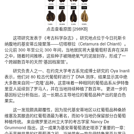
点击查看原图 [298KB]
这项研究发表于《考古科学杂志》，研究地点位于今日托斯卡
纳腹地的基安蒂丘陵聚落——切塔穆拉（Cetamura del Chianti）。
公元前 300 年至公元 300 年间，当地居民将大量葡萄籽丢弃在深井
之中，随着时间推移，这些种子被隔绝氧气的泥层封存，形成了一
个跨越数百年的天然“基因档案馆”。
研究负责人之一、在约克大学考古系完成博士研究的 Oya Inanli
表示，他们对 80 粒古代葡萄籽进行了 DNA 测序，结果显示其中绝
大多数来自同一“克隆”品种，这意味着一种相同的葡萄品系从伊特鲁
里亚人延续到了罗马人，并在当地持续种植了数百年。 更进一步的
基因标记分析指出，这一长期占主导地位的葡萄品种产出的是白色
果实。
这一发现颇具颠覆性，因为现代基安蒂地区以红葡萄品种桑娇
维塞及其酿造的红葡萄酒最为著名，而如今当地仍保留部分白葡萄
种植传统。 来自佛罗里达州立大学的考古学家 Nancy De
Grummond 指出，这一成果为基安蒂葡萄酒史增添了重要的一章：
今天享誉世界的红葡萄酒之前，当地曾有一款在伊特鲁里亚与罗马