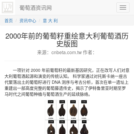
葡萄酒资讯网
切
换
导
首页
资讯中心
意 大 利
航
2000年前的葡萄籽重绘意大利葡萄酒历
史版图
来源：cnbeta.com.tw 作者：
一项针对 2000 年前葡萄籽的最新基因研究，正在改写人们对意
大利葡萄酒起源和演变的传统认知。 科学家通过对托斯卡纳一座古
代聚落出土的葡萄籽进行 DNA 测序与考古分析，首次在单一遗址上
重建出一部高度完整的葡萄藤遗传史，揭示了伊特鲁里亚时期至罗
马时代之间葡萄种植与葡萄酒生产的延续脉络。