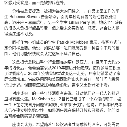
客感到受欢迎，而不是被排斥在外。
价格被反复提及，被视为最大的门槛之一。在品鉴室工作的学
生 Rebecca Sievers 告诉听众，面向年轻消费者的活动若收费过
高，酒庄应三思而后行。另一名学生 Lillian Perry 说，她这个年龄段
的很多人负担得起品鉴费，但之后未必买得起一瓶酒，这会让人觉
得酒庄遥不可及。
同样作为小组成员的学生 Patrick McKibben 表示，待客方式与
定价同样重要。他说，如果访客一进门就感受到一种自命不凡的氛
围，他们可能很快就会认定这里不适合自己。
这些担忧反映出整个行业面临的更广泛压力。在经历了大约25
年的增长后，葡萄酒需求从2019年前后开始走软，使许多酒庄积压
了过剩库存。2020年疫情曾短暂改变这一走势，居家封锁带动了家
庭饮酒增加。供应链问题和美国西海岸山火也曾在一段时间内缓解
供过于求。但随着这些扰动逐渐消退，需求又重新开始下滑。
对座谈会上的一些年轻消费者来说，针对他们这一代人的批评
显得有些失焦。McKibben 说，Z世代已经成了一个方便的靶子，被
一个正在寻找自身问题答案的行业拿来“开刀”。他说，许多年轻成年
人仍在建立财务稳定性，如果酒庄现在保持开放和可接近，他们以
后可能会购买更多葡萄酒。
座谈会认为，希望随着年轻饮酒者共同成长的酒庄，可能需要