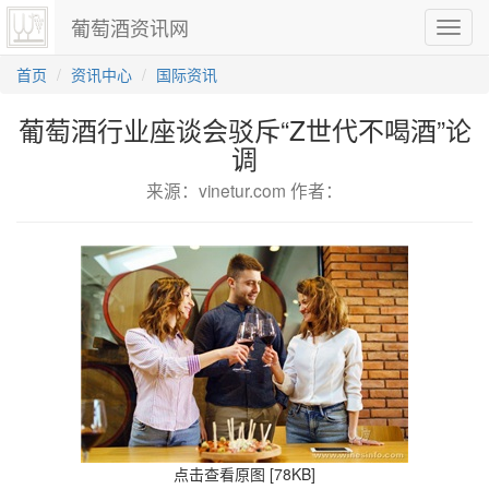
葡萄酒资讯网
切
换
导
首页
资讯中心
国际资讯
航
葡萄酒行业座谈会驳斥“Z世代不喝酒”论
调
来源：vinetur.com 作者：
点击查看原图 [78KB]