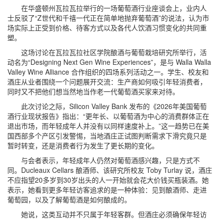
在华盛顿州瓦拉瓦拉举行的一场葡萄酒行业座谈会上，业内人
士反驳了“Z世代和千禧一代正在简单地抛弃葡萄酒”的说法，认为市
场实际上正受到价格、待客方式以及各代人饮酒习惯变化的共同重
塑。
这场讨论在瓦拉瓦拉社区学院酿酒与葡萄栽培研究所举行，活
动名为“Designing Next Gen Wine Experiences”，是与 Walla Walla
Valley Wine Alliance 合作组织的四场系列活动之一。学生、校友和
酒庄从业者围绕一个问题展开交流：生产商如何吸引年轻消费者，
同时又不把他们想当然地当作老一代葡萄酒买家来对待。
此次讨论之际，Silicon Valley Bank 发布的《2026年美国葡萄
酒行业现状报告》指出：“更年长、以葡萄酒为中心的消费群体正在
退出市场，而年轻成年人并没有以同样速度补上。”这一趋势已在美
国西部多个产区引发警惕，当地酒庄正试图判断需求下滑究竟只是
暂时转变，还是消费者行为发生了更长期的变化。
与会者表示，年轻成年人仍然对葡萄酒感兴趣，只是方式不
同。Ducleaux Cellars 酿酒师、该研究所校友 Toby Turlay 说，酒庄
不应指望20多岁到30岁出头的人一开始就会花大价钱买瓶装酒。她
表示，她看到更多年轻访客追求的是一种体验：见到酿酒师、走进
葡萄园，以及了解葡萄酒是如何酿成的。
她说，这类互动并不只属于年轻客群。但酒庄必须确保年轻访