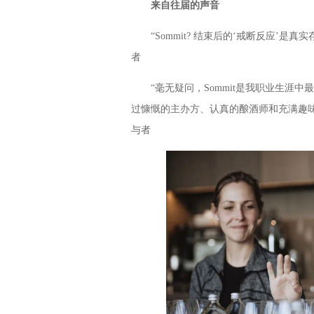
来自往届的声音
“Sommit? 结束后的‘戒断反应’是
者
“毫无疑问，Sommit是我职业生涯中
过慷慨的主办方、认真的酿酒师和充满趣
与者