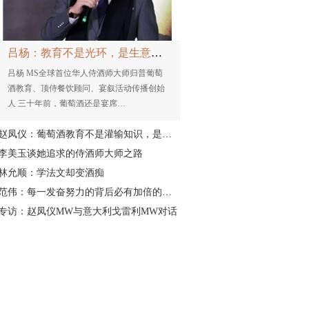
吕杨：教育不是光环，是生意；侍酒师不是老师，是服务
吕杨 MS全球首位华人侍酒师大师归普葡萄
酒教育、顶侍餐饮顾问、宴叙活动传播创始
人 三十年前，葡萄酒还是宴席…
赵凤仪：葡萄酒教育不是灌输知识，是唤醒自信
李美玉谈她追求的侍酒师大师之路
林允顺：学法文却变酒痴
范伟：每一发奋努力的背后必有加倍的赏赐
专访：赵凤仪MW与意大利戈雷利MW对话