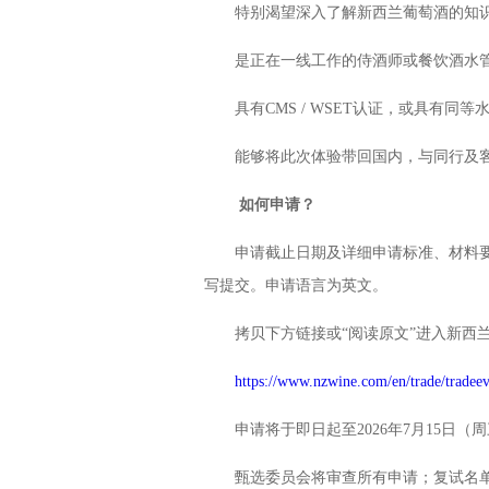
特别渴望深入了解新西兰葡萄酒的知
是正在一线工作的侍酒师或餐饮酒水
具有CMS / WSET认证，或具有同等
能够将此次体验带回国内，与同行及
如何申请？
申请截止日期及详细申请标准、材料要求
写提交。申请语言为英文。
拷贝下方链接或“阅读原文”进入新西兰
https://www.nzwine.com/en/trade/tradeev
申请将于即日起至2026年7月15日（
甄选委员会将审查所有申请；复试名单将