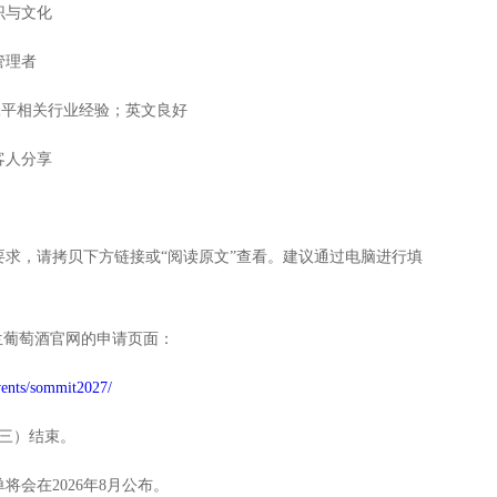
识与文化
管理者
水平相关行业经验；英文良好
客人分享
，请拷贝下方链接或“阅读原文”查看。建议通过电脑进行填
葡萄酒官网的申请页面：
ents/sommit2027/
周三）结束。
会在2026年8月公布。