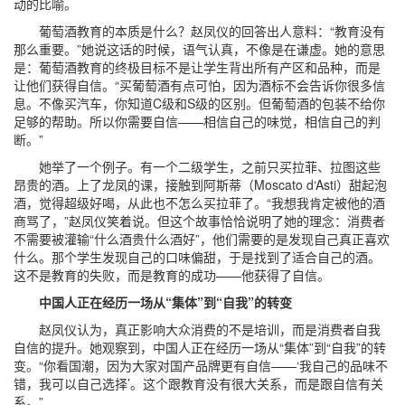
动的比喻。
葡萄酒教育的本质是什么？赵凤仪的回答出人意料：“教育没有
那么重要。”她说这话的时候，语气认真，不像是在谦虚。她的意思
是：葡萄酒教育的终极目标不是让学生背出所有产区和品种，而是
让他们获得自信。“买葡萄酒有点可怕，因为酒标不会告诉你很多信
息。不像买汽车，你知道C级和S级的区别。但葡萄酒的包装不给你
足够的帮助。所以你需要自信——相信自己的味觉，相信自己的判
断。”
她举了一个例子。有一个二级学生，之前只买拉菲、拉图这些
昂贵的酒。上了龙凤的课，接触到阿斯蒂（Moscato d‘Asti）甜起泡
酒，觉得超级好喝，从此也不怎么买拉菲了。“我想我肯定被他的酒
商骂了，”赵凤仪笑着说。但这个故事恰恰说明了她的理念：消费者
不需要被灌输“什么酒贵什么酒好”，他们需要的是发现自己真正喜欢
什么。那个学生发现自己的口味偏甜，于是找到了适合自己的酒。
这不是教育的失败，而是教育的成功——他获得了自信。
中国人正在经历一场从“集体”到“自我”的转变
赵凤仪认为，真正影响大众消费的不是培训，而是消费者自我
自信的提升。她观察到，中国人正在经历一场从“集体”到“自我”的转
变。“你看国潮，因为大家对国产品牌更有自信——‘我自己的品味不
错，我可以自己选择’。这个跟教育没有很大关系，而是跟自信有关
系。”