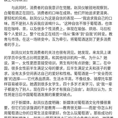
与此同时，消费者的自我意识在觉醒。赵凤仪敏锐地观察到，
白葡萄酒正在回归。消费者的口味在成熟，他们开始追求更清爽、
更轻松的风格。赵凤仪认为这是自信的表现——“我追求我自己的口
味，而不是别人告诉我应该喝什么。”这种自信不限于葡萄酒，也体
现在咖啡、茶，以及很多个性消费上，体现在瑜伽、烘焙、马拉松
等个人爱好上。整个社会正在经历一场从“集体”到“自我”的转变。教
育与市场，在这一场转变中，互为牵引，将葡萄酒送到了更多消费
者的手上。
赵凤仪对女性消费者的关注也很有洞见。她发现，来龙凤上课
的学员中女性占比明显更高，和其他培训机构一样。为什么？她
说，第一，女性更愿意接受培训，男生有时有点骄傲；第二，在中
国，很多女性前半生满足父母的要求，后半生满足丈夫和孩子的要
求，没有太多空间表达自己的爱好和性格。葡萄酒是一个“安全而优
雅”的选择——它代表品质高、生活水平高，不像纹身、骑摩托车那
样容易被非议。她遇到很多女学生，四十多岁才来学习，说“我一辈
子都是为了别人，现在四十多岁才有我自己自由”。赵凤仪认为，女
性将是日后中国葡萄酒发展的重要突破点。
对于新媒体，赵凤仪态度明确：新媒体对葡萄酒文化传播很重
要，但它们应该强调的不是教育——教育很无聊——而是“你怎么利
用葡萄酒让你的日常生活变得更好，你怎么玩葡萄酒”。那些成功的