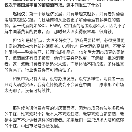
仅次于英国最丰富的葡萄酒市场。这中间发生了什么？
赵凤仪：
第一个是经济发展，消费量越来越多，消费者对葡萄
酒越来越感兴趣。而且酒商和从业者更了解葡萄酒有多样性的选
择。第一代酒商如ASC、EMW，进口酒的范围没那么大，因为不了
解中国消费者的要求，而且那时候大酒卖得很容易、很赚钱。
但13年是转折点，大酒不好卖了。酒商需要转型，必须提供更
丰富的酒款来培养新的消费者。08到13年是大酒的高峰期，不受任
何限制——整箱拉菲、拉图当成礼品送。13年后大酒市场真的萎缩
了，但酒商还有很多投资，他们需要突然改变，了解新一批的消费
者。这一波新消费者不是追求大酒，而是体验不同的酒。多样性真
的提高了。行业也变得有可持续性了。
如果市场只有大酒，没有办法发展。没有多样性，消费者一直
只对大酒感兴趣，我有点怀疑我会不会留在中国——原来那个市场
太无聊了，没有可持续性。
那时候普通消费者真的讨厌葡萄酒，因为市场只有波尔多风格
的干红。谁喜欢那个？我本人不喜欢红酒，我更喜欢白葡萄酒。我
猜中国有不少像我这样的消费者。如果我们一直只追求大酒和浓郁
的干红，中国市场没办法发展。