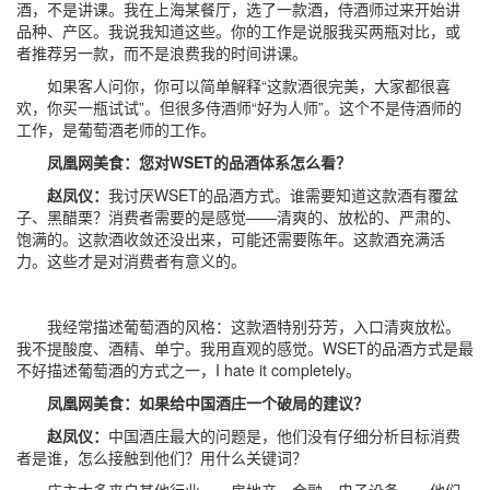
酒，不是讲课。我在上海某餐厅，选了一款酒，侍酒师过来开始讲
品种、产区。我说我知道这些。你的工作是说服我买两瓶对比，或
者推荐另一款，而不是浪费我的时间讲课。
如果客人问你，你可以简单解释“这款酒很完美，大家都很喜
欢，你买一瓶试试”。但很多侍酒师“好为人师”。这个不是侍酒师的
工作，是葡萄酒老师的工作。
凤凰网美食：您对WSET的品酒体系怎么看？
赵凤仪：
我讨厌WSET的品酒方式。谁需要知道这款酒有覆盆
子、黑醋栗？消费者需要的是感觉——清爽的、放松的、严肃的、
饱满的。这款酒收敛还没出来，可能还需要陈年。这款酒充满活
力。这些才是对消费者有意义的。
我经常描述葡萄酒的风格：这款酒特别芬芳，入口清爽放松。
我不提酸度、酒精、单宁。我用直观的感觉。WSET的品酒方式是最
不好描述葡萄酒的方式之一，I hate it completely。
凤凰网美食：如果给中国酒庄一个破局的建议？
赵凤仪：
中国酒庄最大的问题是，他们没有仔细分析目标消费
者是谁，怎么接触到他们？用什么关键词？