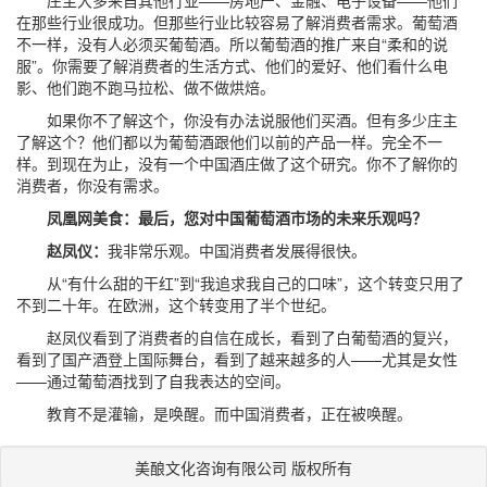
庄主大多来自其他行业——房地产、金融、电子设备——他们
在那些行业很成功。但那些行业比较容易了解消费者需求。葡萄酒
不一样，没有人必须买葡萄酒。所以葡萄酒的推广来自“柔和的说
服”。你需要了解消费者的生活方式、他们的爱好、他们看什么电
影、他们跑不跑马拉松、做不做烘焙。
如果你不了解这个，你没有办法说服他们买酒。但有多少庄主
了解这个？他们都以为葡萄酒跟他们以前的产品一样。完全不一
样。到现在为止，没有一个中国酒庄做了这个研究。你不了解你的
消费者，你没有需求。
凤凰网美食：最后，您对中国葡萄酒市场的未来乐观吗？
赵凤仪：
我非常乐观。中国消费者发展得很快。
从“有什么甜的干红”到“我追求我自己的口味”，这个转变只用了
不到二十年。在欧洲，这个转变用了半个世纪。
赵凤仪看到了消费者的自信在成长，看到了白葡萄酒的复兴，
看到了国产酒登上国际舞台，看到了越来越多的人——尤其是女性
——通过葡萄酒找到了自我表达的空间。
教育不是灌输，是唤醒。而中国消费者，正在被唤醒。
美酿文化咨询有限公司 版权所有