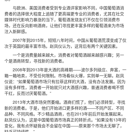
与欧洲、美国消费者受到专业酒评家影响不同，中国葡萄酒消
费者的选择很大程度上追随了更高端更专业的消费者，尤其在社交
媒体时代影响力暴涨的当下，葡萄酒发烧友们不仅在引领消费市
场，还在反向影响酒商，让他们寻找更丰富多样的葡萄酒来为市场
注入新鲜感。
2007年到2015年，短短八年时间，中国从葡萄酒荒漠变成了仅
次于英国的最丰富市场。赵凤仪认为，这背后有两个关键因素。
一个是消费量越来越大，消费者对葡萄酒越来越感兴趣；另一
个是酒商转型，寻找新的消费者。
2008年到2013年是大酒的高峰期——波尔多列级庄、奔富，一
箱一箱地卖，不受任何限制。市场看似火爆，实则单一无聊。赵凤
仪说：“如果葡萄酒市场只有拉菲这样的大酒，没有办法发展。因为
没有多样性，消费者一开始就只对大酒感兴趣，普通消费者喝不惯
干红，反而讨厌葡萄酒。”
2013年大酒市场突然萎缩。酒商们慌了，他们必须转型，寻找
新的消费者。于是，他们开始进口更多样的酒——不同产区、不同
品种、不同风格。不少精品酒商，也在2013年前后开始发展起来。
赵凤仪认为，这是中国葡萄酒市场真正的转折点。“如果没有13年的
变化，我有点怀疑我会不会留在中国——原来那个市场太无聊了，
缺乏可持续性。”