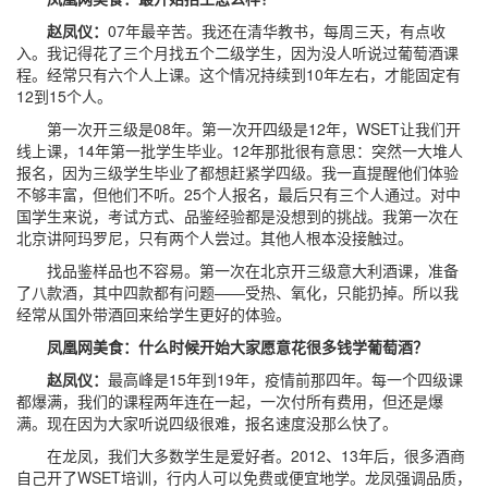
赵凤仪：
07年最辛苦。我还在清华教书，每周三天，有点收
入。我记得花了三个月找五个二级学生，因为没人听说过葡萄酒课
程。经常只有六个人上课。这个情况持续到10年左右，才能固定有
12到15个人。
第一次开三级是08年。第一次开四级是12年，WSET让我们开
线上课，14年第一批学生毕业。12年那批很有意思：突然一大堆人
报名，因为三级学生毕业了都想赶紧学四级。我一直提醒他们体验
不够丰富，但他们不听。25个人报名，最后只有三个人通过。对中
国学生来说，考试方式、品鉴经验都是没想到的挑战。我第一次在
北京讲阿玛罗尼，只有两个人尝过。其他人根本没接触过。
找品鉴样品也不容易。第一次在北京开三级意大利酒课，准备
了八款酒，其中四款都有问题——受热、氧化，只能扔掉。所以我
经常从国外带酒回来给学生更好的体验。
凤凰网美食：什么时候开始大家愿意花很多钱学葡萄酒？
赵凤仪：
最高峰是15年到19年，疫情前那四年。每一个四级课
都爆满，我们的课程两年连在一起，一次付所有费用，但还是爆
满。现在因为大家听说四级很难，报名速度没那么快了。
在龙凤，我们大多数学生是爱好者。2012、13年后，很多酒商
自己开了WSET培训，行内人可以免费或便宜地学。龙凤强调品质，