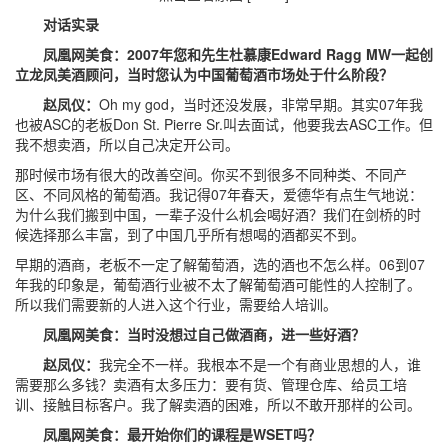
对话实录
凤凰网美食：2007年您和先生杜慕康Edward Ragg MW一起创
立龙凤美酒顾问，当时您认为中国葡萄酒市场处于什么阶段？
赵凤仪：
Oh my god，当时还没发展，非常早期。其实07年我
也被ASC的老板Don St. Pierre Sr.叫去面试，他要我去ASC工作。但
我不想卖酒，所以自己决定开公司。
那时候市场有很大的改善空间。你买不到很多不同种类、不同产
区、不同风格的葡萄酒。我记得07年春天，爱德华有点生气地说：
为什么我们搬到中国，一辈子没什么机会喝好酒？我们在剑桥的时
候选择那么丰富，到了中国几乎所有想喝的酒都买不到。
早期的酒商，老板不一定了解葡萄酒，选的酒也不怎么样。06到07
年我的印象是，葡萄酒行业被不太了解葡萄酒可能性的人控制了。
所以我们需要新的人进入这个行业，需要给人培训。
凤凰网美食：当时没想过自己做酒商，进一些好酒？
赵凤仪：
我完全不一样。我根本不是一个有商业思想的人，谁
需要那么多钱？卖酒有太多压力：要有货、管理仓库、给员工培
训、接触目标客户。我了解卖酒的困难，所以不敢开那样的公司。
凤凰网美食：最开始你们的课程是WSET吗？