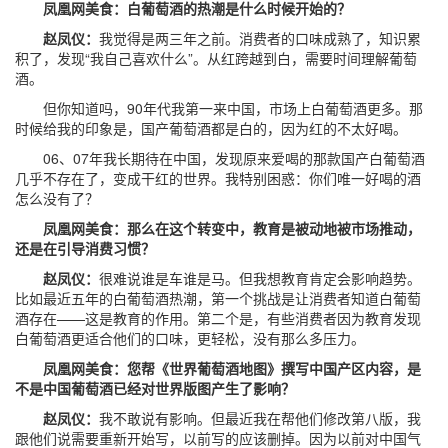
凤凰网美食：白葡萄酒的热潮是什么时候开始的？
赵凤仪：
我觉得是两三年之前。消费者的口味成熟了，知识累
积了，发现“我自己喜欢什么”。从红跨越到白，需要时间理解葡萄
酒。
但你知道吗，90年代我第一来中国，市场上白葡萄酒更多。那
时候给我的印象是，国产葡萄酒都是白的，因为红的不太好喝。
06、07年我长期待在中国，发现原来爱喝的那款国产白葡萄酒
几乎不存在了，变成干红的世界。我特别困惑：你们唯一好喝的酒
怎么没有了？
凤凰网美食：那么在这个转变中，教育是被动地被市场推动，
还是在引导消费习惯？
赵凤仪：
很难说谁是车谁是马。但我想教育肯定会影响趋势。
比如最近五年的白葡萄酒热潮，第一个挑战是让消费者知道白葡萄
酒存在——这是教育的作用。第二个是，有些消费者因为教育发现
白葡萄酒更适合他们的口味，更轻松，没有那么多压力。
凤凰网美食：您帮《世界葡萄酒地图》撰写中国产区内容，是
不是中国葡萄酒已经对世界版图产生了影响？
赵凤仪：
我不敢说有影响。但最近我在帮他们修改第八版，我
跟他们说需要重新开始写，以前写的应该删掉。因为以前对中国气