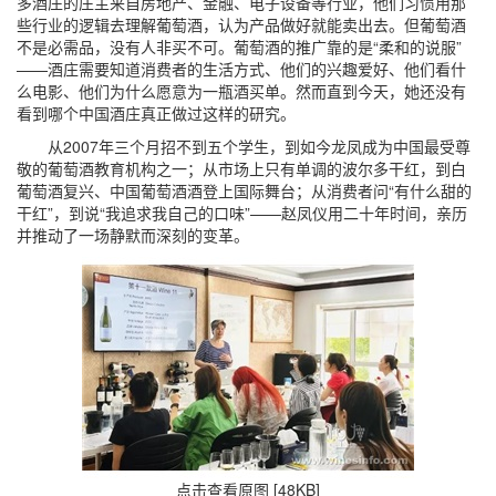
多酒庄的庄主来自房地产、金融、电子设备等行业，他们习惯用那
些行业的逻辑去理解葡萄酒，认为产品做好就能卖出去。但葡萄酒
不是必需品，没有人非买不可。葡萄酒的推广靠的是“柔和的说服”
——酒庄需要知道消费者的生活方式、他们的兴趣爱好、他们看什
么电影、他们为什么愿意为一瓶酒买单。然而直到今天，她还没有
看到哪个中国酒庄真正做过这样的研究。
从2007年三个月招不到五个学生，到如今龙凤成为中国最受尊
敬的葡萄酒教育机构之一；从市场上只有单调的波尔多干红，到白
葡萄酒复兴、中国葡萄酒酒登上国际舞台；从消费者问“有什么甜的
干红”，到说“我追求我自己的口味”——赵凤仪用二十年时间，亲历
并推动了一场静默而深刻的变革。
点击查看原图 [48KB]