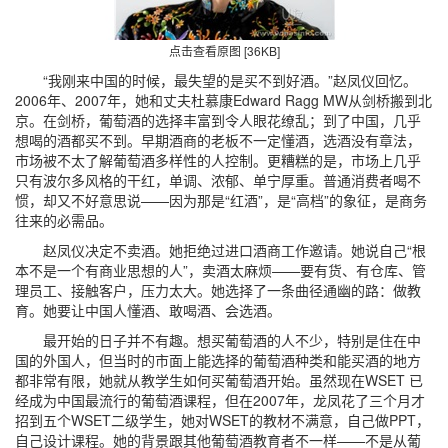
点击查看原图 [36KB]
“我刚来中国的时候，最失望的是买不到好酒。”赵凤仪回忆。
2006年、2007年，她和丈夫杜慕康Edward Ragg MW从剑桥搬到北
京。在剑桥，葡萄酒的选择丰富到令人眼花缭乱；到了中国，几乎
想喝的酒都买不到。早期酒商的老板不一定懂酒，选酒没有章法，
市场被不太了解葡萄酒多样性的人控制。更糟糕的是，市场上几乎
只有波尔多风格的干红，单调、浓郁、单宁厚重。普通消费者喝不
惯，却又不好意思说——因为那是“红酒”，是“高档”的象征，是商务
往来的必需品。
赵凤仪决定不卖酒。她拒绝过进口酒商工作邀请。她说自己“根
本不是一个有商业思想的人”，卖酒太麻烦——要有货、有仓库、管
理员工、接触客户，压力太大。她选择了一条曲径通幽的路：做教
育。她要让中国人懂酒、敢喝酒、会选酒。
最开始的日子并不有趣。想买葡萄酒的人不少，特别是住在中
国的外国人，但当时的市面上能选择的葡萄酒种类和能买酒的地方
都非常有限，她就从教学生如何买葡萄酒开始。虽然现在WSET 已
经成为中国最流行的葡萄酒课程，但在2007年，龙凤花了三个月才
招到五个WSET二级学生，她对WSET的教材不满意，自己做PPT，
自己设计课程。她的背景跟其他葡萄酒教育者不一样——不是从葡