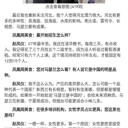
点击查看原图 [41KB]
最近我也重新关注河北，我个人觉得河北潜力很大。河北有更
多的多样性：高海拔、低海拔、水库的影响。黑比诺、雷司令、长
相思、马瑟兰都有成果。
凤凰网美食：最开始招生怎么样？
赵凤仪：
07年最辛苦。我还在清华教书，每周三天，有点收
入。我记得花了三个月找五个二级学生，因为没人听说过葡萄酒课
程。经常只有六个人上课。这个情况持续到10年左右，才能固定有
12到15个人。
凤凰网美食：您对马瑟兰怎么看？有人说它是中国的明星品
种。
赵凤仪：
我不这么认为。产区的差异那么大，怎么可能一个品
种代表一个国家？新西兰有长相思，智利有佳美娜，但那都是慢慢
形成的。如果你一开始就说“马瑟兰是中国的”，会给未来添麻烦。马
瑟兰在新疆、宁夏很成功，但烟台可能更适合小味儿多。
凤凰网美食：在很多培训机构，女性学员占比更高，您这里也
是吗？
赵凤仪：
一模一样，女性更多。第一个原因：女性更愿意接受