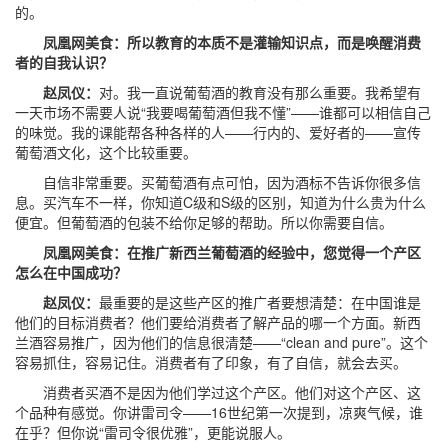
的。
凤凰网美食：所以教育的本质不是灌输知识点，而是唤醒消费
者的自我认识？
赵凤仪：
对。我一直说葡萄酒的教育没有那么重要。我希望有
一天市场不需要人说“我要喝葡萄酒但我不懂”——谁都可以相信自己
的味觉。我的课能帮各种各样的人——行内的、爱好者的——宣传
葡萄酒文化，这个比较重要。
自信非常重要。买葡萄酒有点可怕，因为酒标不告诉你很多信
息。买汽车不一样，你知道C级和S级的区别，知道为什么贵为什么
便宜。但葡萄酒的包装不给你足够的帮助。所以你需要自信。
凤凰网美食：在推广新西兰葡萄酒的经验中，您觉得一个产区
怎么在中国成功？
赵凤仪：
最重要的是这些产区的推广者要想清楚：在中国谁是
他们的目标消费者？他们要给消费者了解产品的哪一个方面。新西
兰酒容易推广，因为他们的信息很清楚——“clean and pure”。这个
容易抓住，容易记住。消费者有了印象，有了自信，就会去买。
消费者买酒不是因为他们学过这个产区。他们对这个产区、这
个品种有感觉。你讲雷司令——16世纪第一次提到，凉爽气候，谁
在乎？但你说“雷司令很优雅”，更能说服人。