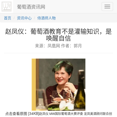
葡萄酒资讯网
切
换
导
首页
资讯中心
侍酒师人物
航
赵凤仪：葡萄酒教育不是灌输知识，是
唤醒自信
来源：凤凰网 作者：郭月
点击查看原图 [34KB]
赵凤仪 MW国际葡萄酒大赛评委 龙凤美酒顾问联合创