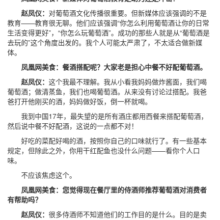
赵凤仪：
对葡萄酒文化传播很重要。但新媒体应该强调的不是
教育——教育很无聊。他们应该强调“你怎么利用葡萄酒让你的日常
生活变得更好”，“你怎么玩葡萄酒”。成功的那些人就是从“葡萄酒是
去玩的”这个角度出发的。我个人可能太严肃了，不太适合做新媒
体。
凤凰网美食：餐酒搭配呢？大家老是担心中餐不好配葡萄酒。
赵凤仪：
这个我最不理解。我从小看我妈妈做炸酱面，我们喝
葡萄酒；做清蒸鱼，我们也喝葡萄酒。从来没有讨论过搭配。我爸
爸打开他刚买的酒，妈妈做好饭，倒一杯就喝。
我到中国17年，最失望的是所有酒庄都用西餐来搭配葡萄酒，
然后说中餐不好配酒，这说的一点都不对！
好吃的菜配好喝的酒，按照你自己的口味就行了。有一些基本
规定，但除此之外，你用干红配鱼也没什么问题——看你个人口
味。
不应该焦虑这个。
凤凰网美食：您觉得现在餐厅里的侍酒师推荐葡萄酒对消费者
有帮助吗？
赵凤仪：
很多侍酒师不知道他们的工作目的是什么。目的是卖