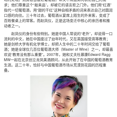
求；他们尊重这个“舶来品”，却被它的语言拒之门外。他们用“红酒”
指代一切葡萄酒，用“甜的干红”这种自相矛盾的词来表达自己对圆润
口感的向往。三十年过去，葡萄酒从宴席上陌生的外来客，变成了
百姓餐桌上的常客。而赵凤仪，正是这场变迁中核心的亲历者和推
动者之一。
赵凤仪的身份有些特别。她是中国人常说的“老外”，却说得一口
流利的中文，她在中国度过了幼年时代，又在英国接受高等教育；
她是剑桥大学有机化学博士，却把人生中的二十年时间交给了葡萄
酒；她是全球仅几百位葡萄酒大师（Master of Wine）之一，却最喜
欢说“教育没有那么重要”。2007年，她和丈夫杜慕康Edward Ragg
MW一起在北京创立龙凤美酒顾问，从此开始了在中国的葡萄酒教育
生涯。这二十年，恰好与中国葡萄酒市场从荒漠到花园的历程重
叠。