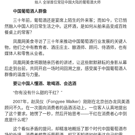
始人 全球首位常驻中国大陆的葡萄酒大师
中国葡萄酒人群像
三十年前，葡萄酒还是宴席上陌生的外来客；而如今，它已悄
然融入中国人的日常生活之中。这杯酒，是如何从舶来品变成百姓
餐桌上的常客？
凤凰网美食寻访了三十年来推动中国葡萄酒行业发展的关键人
物，他们之中有教育者、酒庄庄主、酿酒师、顾问、侍酒师，也有
媒体人和零售从业者。
凤凰网美食将跟随亲历者的讲述，让这些默默耕耘的身影从幕
后走到台前，共同开启一场时间回溯之旅，感受属于中国葡萄酒人
群像的温度与力量。
要让中国人懂酒、敢喝酒、会选酒
“你有没有什么甜的干红？”
2007年，赵凤仪（Fongyee Walker）刚刚在北京创办龙凤美酒
顾问不久。在一次面向消费者的品酒活动上，一位客人认真地提出
了这个要求。她愣了一秒，然后开始思考——干红在消费者心中到
底是什么呢？
这个看似矛盾的提问，却精准地概括了那个时代中国葡萄酒市
场的处境。消费者想靠近葡萄酒，却又不知道如何表达自己的需