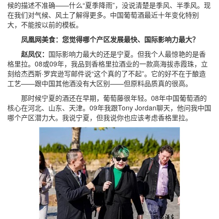
候的描述不准确——什么“夏季降雨”，没说清楚是季风、半季风。现
在我们对气候、风土了解得更多。中国葡萄酒最近十年变化特别
大，不能按以前的模板。
凤凰网美食：您觉得哪个产区发展最快、国际影响力最大？
赵凤仪：
国际影响力最大的还是宁夏。但我个人最惊艳的是香
格里拉。08或09年，我品到香格里拉酒业的一款高海拔赤霞珠，立
刻给杰西斯·罗宾逊写邮件说“这个真的了不起”。它的好不在于酿造
工艺——跟中国其他酒没有大区别——但原料品质真的很高。
那时候宁夏的酒还在早期，葡萄藤很年轻。08年中国葡萄酒的
核心在河北、山东、天津。09年我跟Tony Jordan聊天，他问我中国
哪个产区潜力大。我说宁夏，但我说你也应该考虑香格里拉。