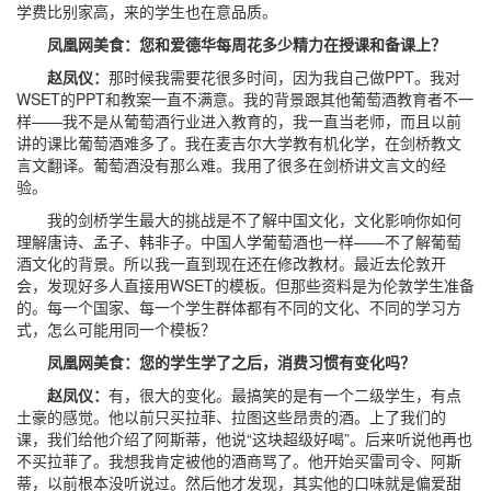
学费比别家高，来的学生也在意品质。
凤凰网美食：您和爱德华每周花多少精力在授课和备课上？
赵凤仪：
那时候我需要花很多时间，因为我自己做PPT。我对
WSET的PPT和教案一直不满意。我的背景跟其他葡萄酒教育者不一
样——我不是从葡萄酒行业进入教育的，我一直当老师，而且以前
讲的课比葡萄酒难多了。我在麦吉尔大学教有机化学，在剑桥教文
言文翻译。葡萄酒没有那么难。我用了很多在剑桥讲文言文的经
验。
我的剑桥学生最大的挑战是不了解中国文化，文化影响你如何
理解唐诗、孟子、韩非子。中国人学葡萄酒也一样——不了解葡萄
酒文化的背景。所以我一直到现在还在修改教材。最近去伦敦开
会，发现好多人直接用WSET的模板。但那些资料是为伦敦学生准备
的。每一个国家、每一个学生群体都有不同的文化、不同的学习方
式，怎么可能用同一个模板？
凤凰网美食：您的学生学了之后，消费习惯有变化吗？
赵凤仪：
有，很大的变化。最搞笑的是有一个二级学生，有点
土豪的感觉。他以前只买拉菲、拉图这些昂贵的酒。上了我们的
课，我们给他介绍了阿斯蒂，他说“这块超级好喝”。后来听说他再也
不买拉菲了。我想我肯定被他的酒商骂了。他开始买雷司令、阿斯
蒂，以前根本没听说过。然后他才发现，其实他的口味就是偏爱甜