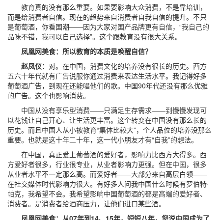
教育真的没有那么重要。如果要影响大众消费，不是靠培训，
而是给消费者自信。现在的趋势来自消费者自我自信的提升。不只
是葡萄酒，你看国潮——因为大家对国产品牌更有自信，“我自己的
品味不错，我可以自己选择”。这个跟教育没有很大关系。
凤凰网美食：所以教育的本质是唤醒自信？
赵凤仪：
对。在中国，消费文化的培养没有很长的历史。西方
五六十年代就有广告说服你通过消费来表达生活水平。我记得好多
葡萄酒广告，到现在还能唱他们的歌。中国90年代还没有那么优雅
的广告。这个也影响消费。
中国从没有享乐型消费——只满足生存需求——到慢慢发现可
以花钱让自己开心、让生活更丰富。这个转变在中国没有那么长的
历史。而且中国人从小被教育“集体比较大”，个人品位的培养没那么
重要。也就是这十年二十年，这一代小朋友才有“自我”的想法。
在中国，真正爱上葡萄酒的爱好者，影响力比西方大得多。西
方爱好者很多，行业很专业，从业者影响力更强。但在中国，很多
从业者水平不一定那么高。而爱好者——大部分来自高层白领——
在社交媒体时代影响力很大。有好多人问我中国什么时候有罗伯特·
帕克，我希望不会。我希望影响中国葡萄酒的都是高端的爱好者、
消费者。是消费者给酒商压力，让他们进口某些酒。
凤凰网美食：从07年到14、15年，短短八年，您说中国成为了