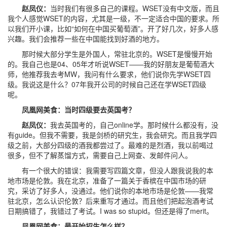
赵凤仪：
当时我们有很多自己的课程。WSET没有中文版，而且
我个人感觉WSET的内容，尤其是一级，不一定适合中国的要求。所
以我们开小课，比如“如何在中国买葡萄酒”。开了好几次，好多人感
兴趣。我们会推荐一些在中国能找到好酒的地方。
那时候大部分学生是外国人，常驻北京的。WSET是慢慢开始
的。我自己也是04、05年才听说WSET——我的好朋友是葡萄酒大
师，他推荐我去考MW，我问有什么要求，他们说你先学WSET四
级。我说这是什么？07年我开公司的时候自己还在学WSET四级
呢。
凤凰网美食：当时四级要去英国考？
赵凤仪：
我去英国考的，自己online学。那时候什么都没有，没
有guide。但我不需要，我是剑桥的研究生，我会研究。而且我学四
级之前，大部分四级的酒我都尝过了。最难的是烈酒，我以前喝过
很多，但不了解蒸馏方式，需要自己上网查、发邮件问人。
有一个很大的错误：我需要写四篇文章，但没人跟我说我的本
地市场是伦敦。我在北京，准备了一篇关于香槟在中国市场的研
究，采访了好多人，没通过。他们说你的本地市场是伦敦——我常
驻北京，怎么认识伦敦？后来重写才通过。而且他们把起泡酒考试
日期搞错了，我错过了考试。I was so stupid。但还是得了merit。
凤凰网美食：最开始招生怎么样？