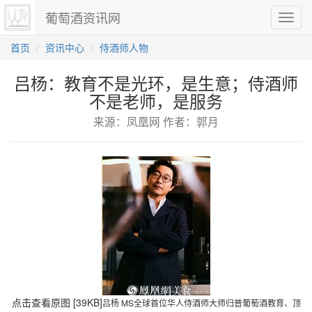
葡萄酒资讯网
切
换
导
首页
资讯中心
侍酒师人物
航
吕杨：教育不是光环，是生意；侍酒师
不是老师，是服务
来源：凤凰网 作者：郭月
点击查看原图 [39KB]
吕杨 MS全球首位华人侍酒师大师归普葡萄酒教育、顶