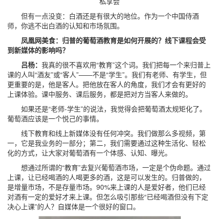
私享会
但有一点没变：白酒还是有很大的地位。作为一个中国侍酒
师，你逃不出白酒的认知和市场氛围。
凤凰网美食：归普的葡萄酒教育是如何开展的？线下课程会受
到新媒体的影响吗？
吕杨：
我真的很不喜欢用“教育”这个词。我们把每一个来归普上
课的人叫“酒友”或“客人”——不是“学生”。我们有老师、有学生，但
更重要的是，他是客人。把他放在客人的角度，我们才会有更好的
上课体验。课中服务、课后服务，都是把对方当客人来做的。
如果还是“老师-学生”的说法，我觉得会把葡萄酒太规矩化了。
葡萄酒应该是一个悦己的事情。
线下教育和线上新媒体没有任何冲突。我们做那么多视频，第
一，它是我业务的一部分；第二，我们需要通过这种生活化、轻松
化的方式，让大家对葡萄酒有一个体感、认知、曝光。
想通过所谓的“教育”去复兴葡萄酒市场，一定是个伪命题。通过
上课，让已经喝酒的人喝更多的酒，这是可以发生的。归普做的，
是增量市场，不是存量市场。90%来上课的人是爱好者，他们已经
对酒有一定的爱好才来上课。但怎么吸引那些“已经喝酒但没有下定
决心上课”的人？自媒体是一个很好的窗口。