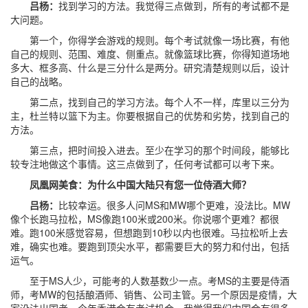
吕杨：
找到学习的方法。我觉得三点做到，所有的考试都不是
大问题。
第一个，你得学会游戏的规则。每个考试就像一场比赛，有他
自己的规则、范围、难度、侧重点。就像篮球比赛，你得知道场地
多大、框多高、什么是三分什么是两分。研究清楚规则以后，设计
自己的战略。
第二点，找到自己的学习方法。每个人不一样，库里以三分为
主，杜兰特以篮下为主。你要根据自己的优势和劣势，找到自己的
方法。
第三点，把时间投入进去。至少在学习的那个时间段，能够比
较专注地做这个事情。这三点做到了，任何考试都可以考下来。
凤凰网美食：为什么中国大陆只有您一位侍酒大师？
吕杨：
比较幸运。很多人问MS和MW哪个更难，没法比。MW
像个长跑马拉松，MS像跑100米或200米。你说哪个更难？都很
难。跑100米感觉容易，但想跑到10秒以内也很难。马拉松听上去
难，确实也难。要跑到顶尖水平，都需要巨大的努力和付出，包括
运气。
至于MS人少，可能考的人数基数少一点。考MS的主要是侍酒
师，考MW的包括酿酒师、销售、公司主管。另一个原因是疫情，大