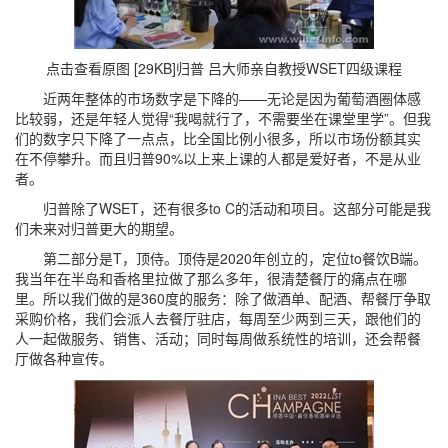
点击查看原图 [29KB]
归普 吕大师亲自教授WSET四级课程
近两年整体的市场数字是下降的——无论是因为葡萄酒圈体感
比较弱，还是年轻人觉得“我喝就行了，不需要坐在课堂里学”。但我
们的数字只下降了一点点，比全国比例小很多，所以市场份额其实
在不停攀升。而且归普90%以上来上课的人都是爱好者，不是从业
者。
归普除了WSET，还有很多to C的活动和项目。这部分可能是我
们未来对归普更大的期望。
第二部分是T，顶侍。顶侍是2020年创立的，定位to餐饮B端。
我当年在半岛和香格里拉做了那么多年，很清楚餐厅的痛点在哪
里。所以我们做的是360度的服务：除了做酒单、配酒、帮餐厅争取
采购价格，我们会派人去餐厅驻店，每周至少两到三天，跟他们的
人一起做服务、销售、活动；同时每周做系统性的培训，还会帮餐
厅做各种宣传。