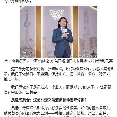
的业务越来越多。
点击查看原图 [29KB]
绮梦之夜”美国运通百夫长黑金卡名仕活动晚宴
这三部分定位很清晰：归普to C，顶侍to餐饮B端，宴叙to其他B
端。我们不做贸易、不卖酒，保持中立，通过教育、餐饮、跨界去
推动市场。
我们想做的不是通过某一个业务，而是1加1加1大于3，让葡萄
酒在中国多一些机会。
凤凰网美食：您怎么定义侍酒师和侍酒师培训？
吕杨：
侍酒师培训本身，必须实战性很强。知识的基本盘跟其
他葡萄酒方向没有太大区别——种植、酿造、法规、产区、品种。