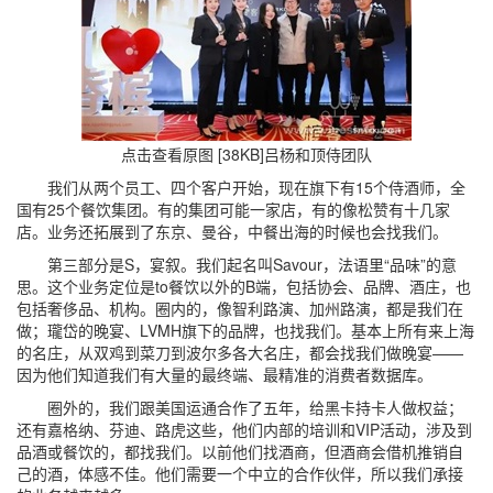
点击查看原图 [38KB]
吕杨和顶侍团队
我们从两个员工、四个客户开始，现在旗下有15个侍酒师，全
国有25个餐饮集团。有的集团可能一家店，有的像松赞有十几家
店。业务还拓展到了东京、曼谷，中餐出海的时候也会找我们。
第三部分是S，宴叙。我们起名叫Savour，法语里“品味”的意
思。这个业务定位是to餐饮以外的B端，包括协会、品牌、酒庄，也
包括奢侈品、机构。圈内的，像智利路演、加州路演，都是我们在
做；瓏岱的晚宴、LVMH旗下的品牌，也找我们。基本上所有来上海
的名庄，从双鸡到菜刀到波尔多各大名庄，都会找我们做晚宴——
因为他们知道我们有大量的最终端、最精准的消费者数据库。
圈外的，我们跟美国运通合作了五年，给黑卡持卡人做权益；
还有嘉格纳、芬迪、路虎这些，他们内部的培训和VIP活动，涉及到
品酒或餐饮的，都找我们。以前他们找酒商，但酒商会借机推销自
己的酒，体感不佳。他们需要一个中立的合作伙伴，所以我们承接