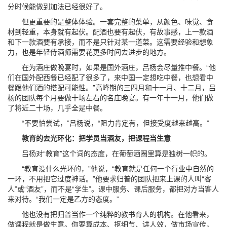
分时候能做到加法已经很好了。
但更重要的是整体体验。一套完整的菜单，从颜色、味觉、食
材到轻重，本身就有起伏。配酒也要有起伏，有故事感，上一款酒
和下一款酒要有承接，而不是只针对某一道菜。这需要经验和想象
力，也是年轻侍酒师需要花更多时间去进步的地方。
在为酒庄做晚宴时，如果是国外酒庄，吕杨会尽量推中餐。“他
们在国外配西餐已经配了很多了，来中国一定想吃中餐，也想看中
餐跟他们酒的搭配可能性。”高峰期的三四月和十一月、十二月，吕
杨的团队每个月要做十场左右的名庄晚宴。有一年十一月，他们做
了将近二十场，几乎全是中餐。
“不要怕尝试，”吕杨说，“阻力肯定有，但接受度越来越高。”
教育的去光环化：把学员当酒友，把课程当生意
吕杨对“教育”这个词的态度，在葡萄酒圈里算是独树一帜的。
“教育没什么光环的，”他说，“教育就是任何一个行业中自然的
一环，不用把它过度神话。”他要求归普的团队把来上课的人叫“客
人”或“酒友”，而不是“学生”。课中服务、课后服务，都把对方当客人
来对待。“我们一定是乙方的态度。”
他也没有把归普当作一个纯粹的教书育人的机构。在他看来，
做课程就是做生意。你要算成本、抠细节、讲人效，做市场宣传，