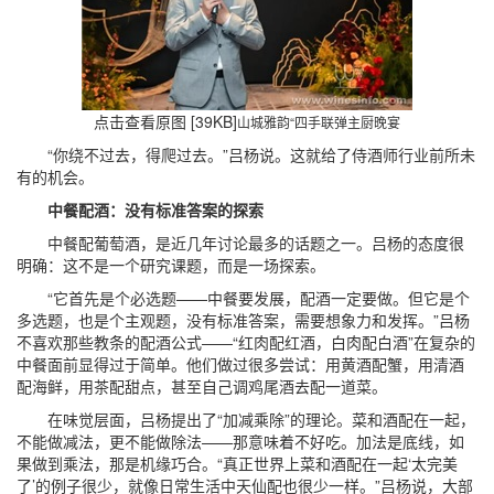
点击查看原图 [39KB]
山城雅韵“四手联弹主厨晚宴
“你绕不过去，得爬过去。”吕杨说。这就给了侍酒师行业前所未
有的机会。
中餐配酒：没有标准答案的探索
中餐配葡萄酒，是近几年讨论最多的话题之一。吕杨的态度很
明确：这不是一个研究课题，而是一场探索。
“它首先是个必选题——中餐要发展，配酒一定要做。但它是个
多选题，也是个主观题，没有标准答案，需要想象力和发挥。”吕杨
不喜欢那些教条的配酒公式——“红肉配红酒，白肉配白酒”在复杂的
中餐面前显得过于简单。他们做过很多尝试：用黄酒配蟹，用清酒
配海鲜，用茶配甜点，甚至自己调鸡尾酒去配一道菜。
在味觉层面，吕杨提出了“加减乘除”的理论。菜和酒配在一起，
不能做减法，更不能做除法——那意味着不好吃。加法是底线，如
果做到乘法，那是机缘巧合。“真正世界上菜和酒配在一起‘太完美
了’的例子很少，就像日常生活中天仙配也很少一样。”吕杨说，大部