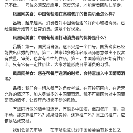
己不做。一号位必须深度应用、深度沉浸，才能带着团队往前走。
凤凰网美食：中国葡萄酒在高端餐厅的售卖机会怎么样？
吕杨
：越来越高。消费者对中国葡萄酒的好奇心和猎奇感，已
经慢慢开始转向日常消费。这是个好现象。
凤凰网美食：中国葡萄酒打动消费者的优势是什么？
吕杨：
第一，国货当自强。这不只是一个口号，国货确实已经
能做出优秀的作品。第二，越来越多的年轻酿酒师愿意做出不仅富
有质量、审美，也富有个性的作品。第三，中国葡萄酒开始有性价
比。只有它有一定性价比，大家才能形成日常消费的习惯。
凤凰网美食：您在帮餐厅选酒的时候，会特意加入中国葡萄酒
吗？
吕杨：
我们会一切从餐厅的角度考量。在可控范围内、在运营
允许的情况下，加入尽量多的中国葡萄酒。我不可能因为对中国葡
萄酒的情怀，让餐厅承担卖不动的风险。
有些同行做的酒单很漂亮，有很多中国酒，但跟餐厅一聊，卖
不动。那这算推广吗？如果没卖掉，还算推广吗？真正的推广，应
该是达成交易。
我们会领先市场——在市场没意识到中国葡萄酒有多出色之