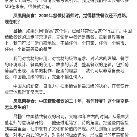
家没法出国考。今年香港会有考试机会。我觉得我们中国会有很多
MS在未来，很快就会有。
凤凰网美食：2009年您做侍酒师时，觉得精致餐饮还不成熟。
现在呢？
吕杨：
如果只用“提高”这个词，已经非常低估这个行业了。中国
精致餐饮的进步非常迅速，无论是中餐还是西餐，拿到世界舞台
上，我们可以非常自豪地说：不输任何一个国家、任何一个城市、
任何一个最高等级的餐厅。
我们对食材的应用、对食材的极致追求、对艺术的理解、餐厅
的环境设计、餐具的使用、故事的诉说、整套餐饮的逻辑，包括葡
萄酒的出现、酒单的制作、配酒的理念——我们可以非常自豪地
说，中国最顶级的餐厅，完全不输任何人。
中国人的勤奋、自驱力、把事情做到最顶级的决心，在餐饮行
业里体现得非常完美。
凤凰网美食：中国精致餐饮的二十年，有何转变？这个转变是
怎么发生的？
吕杨：
中国精致餐饮的出现，大概20年左右的时间。从最早大
董老师的意境菜开始——他通过毛笔字、诗的角度，把这些内容接
到宴席里面，让中餐有了文化和价值的体现。然后到新荣记的出
现，对地方菜式的诉说，对食材的极致追求，形成自己的审美和价