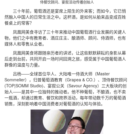
侍餐饮顾问、宴叙活动传播创始人
三十年前，葡萄酒还是宴席上陌生的外来客；而如今，它已悄
然融入中国人的日常生活之中。这杯酒，是如何从舶来品变成百姓
餐桌上的常客？
凤凰网美食寻访了三十年来推动中国葡萄酒行业发展的关键人
物，他们之中有教育者、酒庄庄主、酿酒师、顾问、侍酒师，也有
媒体人和零售从业者。
凤凰网美食将跟随亲历者的讲述，让这些默默耕耘的身影从幕
后走到台前，共同开启一场时间回溯之旅，感受属于中国葡萄酒人
群像的温度与力量。
吕杨——全球首位华人、大陆唯一侍酒大师（Master
Sommelier），归普葡萄酒教育（Grapea & CO.）、顶侍餐饮顾问
(TOP|SOMM Studio)、宴叙公关（Savour Agency）三大板块的创
始人——是其中一位独特的推动者。他不种葡萄，不酿酒，也不卖
一瓶酒，却通过教育、餐饮和跨界活动，每年带动数千万的葡萄酒
销售，深刻影响着中国消费者对葡萄酒的认知与体验。