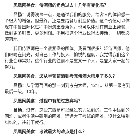
凤凰网美食：侍酒师的角色过去十几年有变化吗？
吕杨：
说得浅显一点，是通过我们的服务，给客人的体验感一
个很大的增强。但最终，还是要给餐厅创造价值。这个价值可以体
现在中餐国际化过程中扮演重要角色，也可以体现在商业上帮餐厅
做到更多销售、更多利润。不用把这个行业说得太神话，一切都必
须落地。
我们侍酒师是一个很紧密的团体。我看到很多年轻侍酒师，他
们眼睛在闪光，对自己工作的投入、愉悦的程度，我觉得我们这个
行业会非常好。这个行业的往前不是靠某一个人，是靠大家一起的
努力。
凤凰网美食：您从学葡萄酒到考完侍酒大师用了多久？
吕杨：
从学葡萄酒的那一刻到考完大师，12年。从第一级考到
最后一级，10年。
凤凰网美食：过程中有想过放弃吗？
吕杨：
没有。这些东西是可以经过努力达到的。工作中碰到的
困难，或者生活中碰到的困难，远远大于考试的困难。没什么特别
纠结的，往前干就行。
凤凰网美食：考试最大的难点是什么？