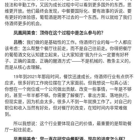
技法和辛勤工作，又因为成长过程中可以看到更多国外的东西，思
维更开放。他们最终会发现，中餐要国际化、要有故事的诉说、要
有更好的体验感，葡萄酒是跨不过去的一个东西。所以就给了我们
侍酒师更多的机会。
凤凰网美食：顶侍在这个过程中是怎么参与的？
吕杨：
我们做的是基础性的工作。侍酒师行业的每一个人都应
该考虑：怎么帮整个餐厅往前走，而不是自己往前走。你得把餐厅
的葡萄酒文化认知建立起来，让大家知道“我为什么一定要有好杯
子、正确的温度、正确的醒酒方式”——不是机械的、教条主义的，
而是从核心去理解。
19年到2021年那段时间，餐饮迅速成长，侍酒师行业有点供不
应求，很多好的工作岗位摆在了大家面前。但我想说一句真心话：
你想在一个岗位或一个公司做出贡献、改变一些事情，一年是不够
的，甚至一年半都不够。你需要了解餐厅、拿出方案、落地执行。
但现实是，因为机会太多，很多人不到一年就换工作了。对自己的
职位和收入当然有好处，但对餐厅的改变，在短时间内非常难做
到。
所以我想说：这个行业要体现自己的价值，最重要的是帮助餐
厅一起往前走。
凤凰网美食：您一直在研究中餐配酒，现在的进度怎么样？