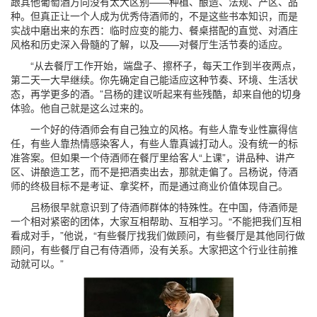
跟其他葡萄酒方向没有太大区别——种植、酿造、法规、产区、品
种。但真正让一个人成为优秀侍酒师的，不是这些书本知识，而是
实战中磨出来的东西：临时应变的能力、餐桌搭配的直觉、对酒庄
风格和历史深入骨髓的了解，以及——对餐厅生活节奏的适应。
“从去餐厅工作开始，端盘子、擦杯子，每天工作到半夜两点，
第二天一大早继续。你先确定自己能适应这种节奏、环境、生活状
态，再学更多的酒。”吕杨的建议听起来有些残酷，却来自他的切身
体验。他自己就是这么过来的。
一个好的侍酒师会有自己独立的风格。有些人靠专业性赢得信
任，有些人靠热情感染客人，有些人靠真诚打动人。没有统一的标
准答案。但如果一个侍酒师在餐厅里给客人“上课”，讲品种、讲产
区、讲酿造工艺，而不是把酒卖出去，那就走偏了。吕杨说，侍酒
师的终极目标不是考证、拿奖杯，而是通过商业价值体现自己。
吕杨很早就意识到了侍酒师群体的特殊性。在中国，侍酒师是
一个相对紧密的团体，大家互相帮助、互相学习。“不能把我们互相
看成对手，”他说，“有些餐厅找我们做顾问，有些餐厅是其他同行做
顾问，有些餐厅自己有侍酒师，没有关系。大家把这个行业往前推
动就可以。”