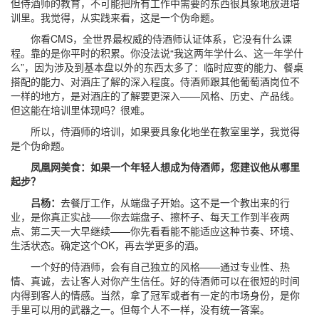
但侍酒师的教育，不可能把所有工作中需要的东西很具象地放进培
训里。我觉得，从实践来看，这是一个伪命题。
你看CMS，全世界最权威的侍酒师认证体系，它没有什么课
程。靠的是你平时的积累。你没法说“我这两年学什么、这一年学什
么”，因为涉及到基本盘以外的东西太多了：临时应变的能力、餐桌
搭配的能力、对酒庄了解的深入程度。侍酒师跟其他葡萄酒岗位不
一样的地方，是对酒庄的了解要更深入——风格、历史、产品线。
但这能在培训里体现吗？很难。
所以，侍酒师的培训，如果要具象化地坐在教室里学，我觉得
是个伪命题。
凤凰网美食：如果一个年轻人想成为侍酒师，您建议他从哪里
起步？
吕杨：
去餐厅工作，从端盘子开始。这不是一个教出来的行
业，是你真正实战——你去端盘子、擦杯子、每天工作到半夜两
点、第二天一大早继续——你先看看能不能适应这种节奏、环境、
生活状态。确定这个OK，再去学更多的酒。
一个好的侍酒师，会有自己独立的风格——通过专业性、热
情、真诚，去让客人对你产生信任。好的侍酒师可以在很短的时间
内得到客人的情感。当然，拿了冠军或者有一定的市场身份，是你
手里可以用的武器之一。但每个人不一样，没有统一答案。