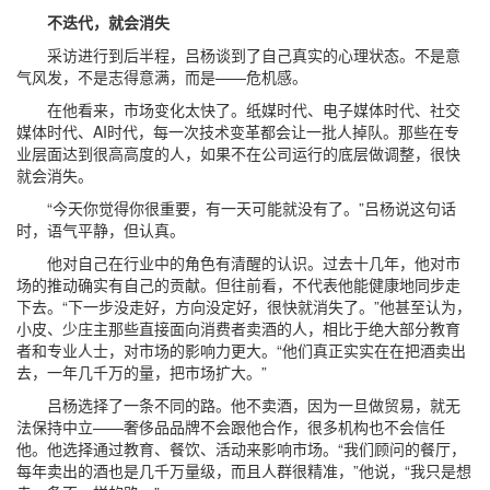
不迭代，就会消失
采访进行到后半程，吕杨谈到了自己真实的心理状态。不是意
气风发，不是志得意满，而是——危机感。
在他看来，市场变化太快了。纸媒时代、电子媒体时代、社交
媒体时代、AI时代，每一次技术变革都会让一批人掉队。那些在专
业层面达到很高高度的人，如果不在公司运行的底层做调整，很快
就会消失。
“今天你觉得你很重要，有一天可能就没有了。”吕杨说这句话
时，语气平静，但认真。
他对自己在行业中的角色有清醒的认识。过去十几年，他对市
场的推动确实有自己的贡献。但往前看，不代表他能健康地同步走
下去。“下一步没走好，方向没定好，很快就消失了。”他甚至认为，
小皮、少庄主那些直接面向消费者卖酒的人，相比于绝大部分教育
者和专业人士，对市场的影响力更大。“他们真正实实在在把酒卖出
去，一年几千万的量，把市场扩大。”
吕杨选择了一条不同的路。他不卖酒，因为一旦做贸易，就无
法保持中立——奢侈品品牌不会跟他合作，很多机构也不会信任
他。他选择通过教育、餐饮、活动来影响市场。“我们顾问的餐厅，
每年卖出的酒也是几千万量级，而且人群很精准，”他说，“我只是想