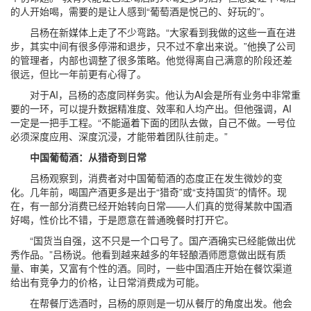
的人开始喝，需要的是让人感到“葡萄酒是悦己的、好玩的”。
吕杨在新媒体上走了不少弯路。“大家看到我做的这些一直在进
步，其实中间有很多停滞和退步，只不过不拿出来说。”他换了公司
的管理者，内部也调整了很多策略。他觉得离自己满意的阶段还差
很远，但比一年前更有心得了。
对于AI，吕杨的态度同样务实。他认为AI会是所有业务中非常重
要的一环，可以提升数据精准度、效率和人均产出。但他强调，AI
一定是一把手工程。“不能逼着下面的团队去做，自己不做。一号位
必须深度应用、深度沉浸，才能带着团队往前走。”
中国葡萄酒：从猎奇到日常
吕杨观察到，消费者对中国葡萄酒的态度正在发生微妙的变
化。几年前，喝国产酒更多是出于“猎奇”或“支持国货”的情怀。现
在，有一部分消费已经开始转向日常——人们真的觉得某款中国酒
好喝，性价比不错，于是愿意在普通晚餐时打开它。
“国货当自强，这不只是一个口号了。国产酒确实已经能做出优
秀作品。”吕杨说。他看到越来越多的年轻酿酒师愿意做出既有质
量、审美，又富有个性的酒。同时，一些中国酒庄开始在餐饮渠道
给出有竞争力的价格，让日常消费成为可能。
在帮餐厅选酒时，吕杨的原则是一切从餐厅的角度出发。他会