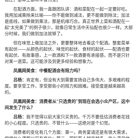
在配酒方面，我一直跟团队讲：酒和菜配在一起一定要好吃。
我用加减乘除来比喻——你不能做到减法，更不能做到除法；加法
是底线，如果做到乘法，那是机缘巧合。真正世界上菜和酒配在一
起“太完美了”的例子很少，就像日常生活中天仙配也很少一样。大部
分时候，我们做到加法就够了。
但在味觉上做加法之外，更要整体地去看这个配酒。整套菜单
有起伏——从颜色的起伏、味觉的起伏、食材的起伏——配酒也要
有起伏、有故事感，上一款酒和下一款酒要有承接感，而不是只针
对某一道菜。这可能涉及到更多经验和想象力。
凤凰网美食：中餐配酒会有阻力吗？
吕杨：
肯定有，但没有大到需要宣扬自己多伟大、多艰难的程
度。要享受工作，享受那些小的阻力和困难。接受度是越来越高
的。
凤凰网美食：消费者从“只选贵的”到现在会选小众产区，这中
间发生了什么？
吕杨：
我不觉得以前大家只买贵的。千万不要低估消费者花钱
的小心程度。只选贵的、不管什么——这绝对是个幻觉。
消费者的变化有几个方面：第一，商务宴请还是有很大需求，