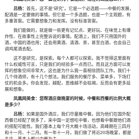
吕杨：
首先，这不是“研究”。它是一个必选题——中餐的发展，
配酒是一定要做的事情。但它是一个多选题，也是一个主观题，有
多重答案。它需要想象力和发挥。没有标准答案。
我们能做的，就是做一些更有记忆点、更好玩、在味觉上有爆
炸性、在故事性上完整诉说的事情。配酒上，我们不只用国外的
酒，中国的酒也用；还会用黄酒、清酒、茶，甚至白酒，也会自己
调鸡尾酒去配。
这不是研究，是探索。每个人都可以探索。我不觉得这里面有
什么权威性可言，只是我们的经验多一点而已。而且这方面可以发
挥的想象空间非常大，这也是为什么我一直相信团队工作。我们十
几个侍酒师，有十几个想法。我们服务的餐厅多、菜单多，下场打
仗的机会多。你会发现，越配，思维越不会枯竭，反而会有更多延
展和想象。
凤凰网美食：您帮酒庄做晚宴的时候，中餐和西餐的比例大概
是多少？
吕杨：
如果是国外酒庄，我们尽量推中餐。因为他们在国外配
西餐已经配了很多了，来中国一定想吃中餐，也想看中餐跟他们酒
的搭配可能性。我们基本上每个月大概十场活动，高峰期在三四月
和十一月、十二月。有一年十一月，我们做了将近20场晚宴，都是
名庄，基本上都以中餐为主。