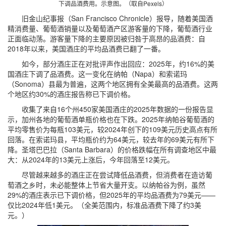
下调品酒费用。示意图。（取自Pexels）
旧金山纪事报（San Francisco Chronicle）报导，随着美国酒
精消费量、葡萄酒销量以及葡萄酒产区游客量的下降，葡萄酒行业
正面临动荡。游客量下降的主要原因被归咎于高昂的品酒费：自
2018年以来，美国酒庄的平均品酒费已翻了一番。
如今，部分酒庄正在对批评声作出回应：2025年，约16%的美
国酒庄下调了品酒费。这一变化在纳帕（Napa）和索诺玛
（Sonoma）县最为普遍，这两个地区拥有全美最高的品酒费。这两
个地区约30%的酒庄报告称已下调价格。
收集了来自16个州450家美国酒庄的2025年数据的一份报告显
示，加州各地的葡萄酒单瓶价格也在下跌。2025年纳帕谷葡萄酒的
平均零售价为每瓶103美元，较2024年创下的109美元历史高点有所
回落。在索诺玛县，平均瓶价约为64美元，较去年的69美元有所下
降。圣塔巴巴拉（Santa Barbara）的价格跌幅在所有调查地区中最
大：从2024年的13美元上涨后，今年回落至12美元。
尽管越来越多的酒庄正在尝试降低品酒费，但消费者在造访葡
萄酒之乡时，未必能整体上节省大量开支。以纳帕谷为例，虽然
29%的酒庄表示已下调价格，但2025年的平均品酒费为79美元——
仅比2024年低1美元。（全美范围内，标准品酒费下降了约3美
元。）