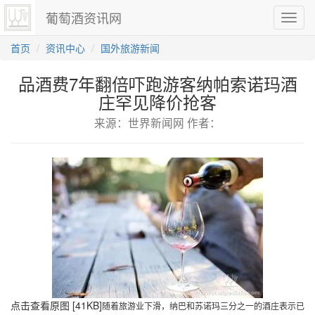
葡萄酒资讯网
切
换
导
首页
资讯中心
国外旅游新闻
航
品酒费7年翻倍吓跑游客纳帕索诺玛酒
庄罕见降价抢客
来源：世界新闻网 作者：
点击查看原图 [41KB]
随着旅游业下滑，纳巴和苏诺玛三分之一的酒庄表示已