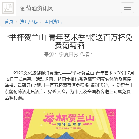
葡萄酒资讯网
切
换
导
首页
资讯中心
国内资讯
航
“举杯贺兰山·青年艺术季”将送百万杯免
费葡萄酒
来源：宁夏日报 作者：
2026文化旅游促消费活动——“举杯贺兰山·青年艺术季”将于7月
12日正式启幕。活动期间，将同步推出系列葡萄酒配套体验及惠民
举措，重磅开启“银川一百万杯葡萄酒免费喝”福利活动，推动贺兰山
东麓葡萄酒走出酒庄、贴近大众，为市民及全国游客送上专属免费
品鉴礼遇。