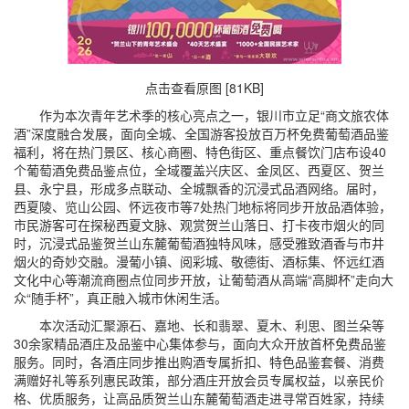
点击查看原图 [81KB]
作为本次青年艺术季的核心亮点之一，银川市立足“商文旅农体
酒”深度融合发展，面向全城、全国游客投放百万杯免费葡萄酒品鉴
福利，将在热门景区、核心商圈、特色街区、重点餐饮门店布设40
个葡萄酒免费品鉴点位，全域覆盖兴庆区、金凤区、西夏区、贺兰
县、永宁县，形成多点联动、全城飘香的沉浸式品酒网络。届时，
西夏陵、览山公园、怀远夜市等7处热门地标将同步开放品酒体验，
市民游客可在探秘西夏文脉、观赏贺兰山落日、打卡夜市烟火的同
时，沉浸式品鉴贺兰山东麓葡萄酒独特风味，感受雅致酒香与市井
烟火的奇妙交融。漫葡小镇、阅彩城、敬德街、酒标集、怀远红酒
文化中心等潮流商圈点位同步开放，让葡萄酒从高端“高脚杯”走向大
众“随手杯”，真正融入城市休闲生活。
本次活动汇聚源石、嘉地、长和翡翠、夏木、利思、图兰朵等
30余家精品酒庄及品鉴中心集体参与，面向大众开放首杯免费品鉴
服务。同时，各酒庄同步推出购酒专属折扣、特色品鉴套餐、消费
满赠好礼等系列惠民政策，部分酒庄开放会员专属权益，以亲民价
格、优质服务，让高品质贺兰山东麓葡萄酒走进寻常百姓家，持续