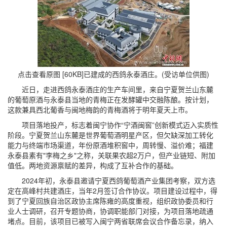
点击查看原图 [60KB]
已建成的西鸽永泰酒庄。(受访单位供图)
近日，走进西鸽永泰酒庄的生产车间里，来自宁夏贺兰山东麓
的葡萄原酒与永泰县当地的青梅正在发酵罐中交融陈酿。按计划，
这款兼具西北葡香与闽地梅韵的青梅酒将于明年夏天上市。
项目落地投产，标志着闽宁协作“宁酒闽窖”创新模式迈入实质性
阶段。宁夏贺兰山东麓是世界葡萄酒明星产区，但欠缺深加工转化
能力与终端市场渠道，年份原酒堆积窖中，周转慢、溢价难；福建
永泰县素有"李梅之乡"之称，关联果农超2万户，但产业链短、附加
值低。两地资源禀赋的差异，构成了互补合作的基础。
2024年初，永泰县邀请宁夏西鸽葡萄酒产业集团考察，双方选
定在高峰村共建酒庄，当年2月签订合作协议。项目建设过程中，得
到了宁夏回族自治区政协主席陈雍的高度重视，组织政协委员和行
业人士调研，召开专题协商，协调职能部门对接，为项目落地疏通
堵点。目前，该项目已被写入闽宁两省联席会议合作备忘录，纳入