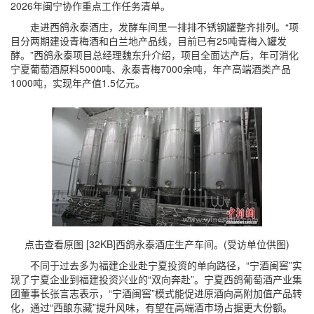
2026年闽宁协作重点工作任务清单。
走进西鸽永泰酒庄，发酵车间里一排排不锈钢罐整齐排列。“项
目分两期建设青梅酒和白兰地产品线，目前已有25吨青梅入罐发
酵。”西鸽永泰项目总经理魏东升介绍，项目全面达产后，年可消化
宁夏葡萄酒原料5000吨、永泰青梅7000余吨，年产高端酒类产品
1000吨，实现年产值1.5亿元。
点击查看原图 [32KB]
西鸽永泰酒庄生产车间。(受访单位供图)
不同于过去多为福建企业赴宁夏投资的单向路径，“宁酒闽窖”实
现了宁夏企业到福建投资兴业的“双向奔赴”。宁夏西鸽葡萄酒产业集
团董事长张言志表示，“宁酒闽窖”模式能促进原酒向高附加值产品转
化，通过“西酿东藏”提升风味，有望在高端酒市场占据更大份额。