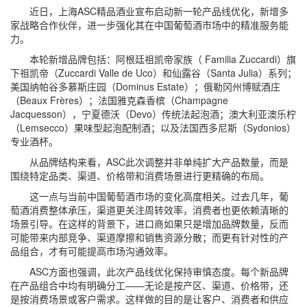
近日，上海ASC精品酒业宣布启动新一轮产品线优化，新增多
家战略合作伙伴，进一步强化其在中国葡萄酒市场中的精准服务能
力。
本轮新增品牌包括：阿根廷祖凯帝家族（ Familia Zuccardi）旗
下祖凯帝（Zuccardi Valle de Uco）和仙露谷（Santa Julia）系列；
美国纳帕谷多慕斯庄园（Dominus Estate）；俄勒冈州博赋酒庄
（Beaux Frères）；法国雅克森香槟（Champagne
Jacquesson），宁夏德沃（Devo）传统法起泡酒；澳大利亚澳乐柠
（Lemsecco）果味型起泡配制酒；以及法国西多尼斯（Sydonios）
专业酒杯。
从品牌结构来看，ASC此次调整并非单纯扩大产品数量，而是
围绕特定品类、渠道、价格带和消费场景进行更精确的布局。
这一点与当前中国葡萄酒市场的变化高度相关。过去几年，葡
萄酒消费整体承压，渠道更关注周转效率，消费者也更依赖清晰的
场景引导。在这样的背景下，进口商如果只是增加品牌数量，反而
可能带来内部竞争、渠道摩擦和销售资源分散；而更有针对性的产
品组合，才有可能提高市场沟通效率。
ASC方面也强调，此次产品线优化保持审慎态度。每个新品牌
在产品组合中均有明确分工——无论是按产区、渠道、价格带，还
是按消费场景或客户需求。这样做的目的是让客户、消费者和供应