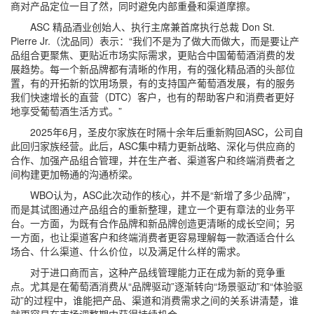
商对产品定位一目了然，同时避免内部重叠和渠道摩擦。
ASC 精品酒业创始人、执行主席兼首席执行总裁 Don St.
Pierre Jr.（沈品同）表示：“我们不是为了做大而做大，而是要让产
品组合更聚焦、更贴近市场实际需求，更贴合中国葡萄酒消费的发
展趋势。每一个新品牌都有清晰的作用，有的强化精品酒的头部位
置，有的开拓新的饮用场景，有的支持国产葡萄酒发展，有的服务
我们快速增长的直营（DTC）客户，也有的帮助客户和消费者更好
地享受葡萄酒生活方式。”
2025年6月，圣皮尔家族在时隔十余年后重新购回ASC，公司自
此回归家族经营。此后，ASC集中精力更新战略、深化与供应商的
合作、加强产品组合管理，并在生产者、渠道客户和终端消费者之
间构建更加畅通的沟通桥梁。
WBO认为，ASC此次动作的核心，并不是“新增了多少品牌”，
而是其试图通过产品组合的重新整理，建立一个更有章法的业务平
台。一方面，为既有合作品牌和新品牌创造更清晰的成长空间；另
一方面，也让渠道客户和终端消费者更容易理解每一款酒适合什么
场合、什么渠道、什么价位，以及满足什么样的需求。
对于进口商而言，这种产品线管理能力正在成为新的竞争重
点。尤其是在葡萄酒消费从“品牌驱动”逐渐转向“场景驱动”和“体验驱
动”的过程中，谁能把产品、渠道和消费需求之间的关系讲清楚，谁