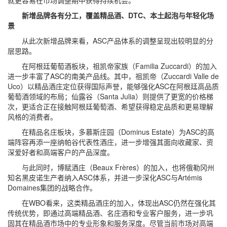
就更容易在市场调整期中获得持续机会。
新增品牌各有分工，覆盖精品酒、DTC、本土起泡与年轻化场
景
从此次新增品牌来看，ASC产品体系的调整呈现出较明显的分
层思路。
在阿根廷葡萄酒板块，祖凯帝家族（Familia Zuccardi）的加入
进一步丰富了ASC的南美产品线。其中，祖凯帝（Zuccardi Valle de
Uco）以精品酒庄定位获得国际声誉，能够强化ASC在阿根廷高品质
葡萄酒领域的布局；仙露谷（Santa Julia）则提供了更宽的价格梯
次，更适合正在接触阿根廷葡萄酒、希望获得稳定品质和更易理解
风格的消费者。
在精品名庄板块，多慕斯庄园（Dominus Estate）为ASC的高
端阵容再添一座纳帕谷代表性酒庄，进一步增强其面向收藏家、资
深爱好者和高端客户的产品深度。
与此同时，博赋酒庄（Beaux Frères）的加入，也将俄勒冈州
知名黑皮诺生产者纳入ASC体系，并进一步深化ASC与Artémis
Domaines集团的战略合作。
在WBO看来，这类精品酒庄的加入，体现出ASC仍然在强化其
传统优势，即通过高端精品酒、名庄酒和专业客户服务，进一步巩
固其在精品酒市场中的专业形象和服务深度。尽管当前市场对高端