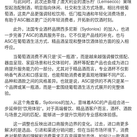
与此同时，此次还新增了澳大利亚的澳乐柠（Lemsecco）果味
型起泡配制酒，明显指向休闲、社交和生活方式场景。相比传统葡
萄酒，这类产品更强调轻松饮用、低门槛沟通和年轻化消费场景，
有助于ASC触达更广泛的年轻消费者，开拓新的饮酒时刻。
此外，法国专业酒杯品牌西多尼斯（Sydonios）的加入，也进
一步完善了ASC的酒具服务平台。它不仅是产品线的补充，也与
ASC在葡萄酒生活方式、精品酒呈现和整体饮酒体验方面的投入相
呼应。
当葡萄酒消费不再只是“买一瓶酒”，而是越来越强调餐饮搭配、
器皿呈现、家庭场景和社交体验时，酒杯等配套产品也会成为进口
商提升服务能力的一部分。尤其对于精品酒而言，专业酒杯不仅影
响香气表达和口感呈现，也能帮助消费者更直观地理解不同产区、
品种和酒款之间的风格差异。也就是说，ASC提供的不再只是某一
个品牌或某一瓶酒，而是一套围绕葡萄酒生活方式展开的完整体
验。
从这个角度看，Sydonios的加入，意味着ASC的产品组合进一
步延伸到“饮用体验”。对于高端餐饮、精品酒客户而言，酒杯、酒款
与场景之间的匹配，能够进一步提升饮用的专业感和体验感。
这一调整也反映出进口商服务边界的变化。过去，进口商更多
解决的是选品、引进和渠道分销问题；但在当前市场环境下，消费
者对葡萄酒的理解和消费需求正在变得更加具体。如何让一款酒进