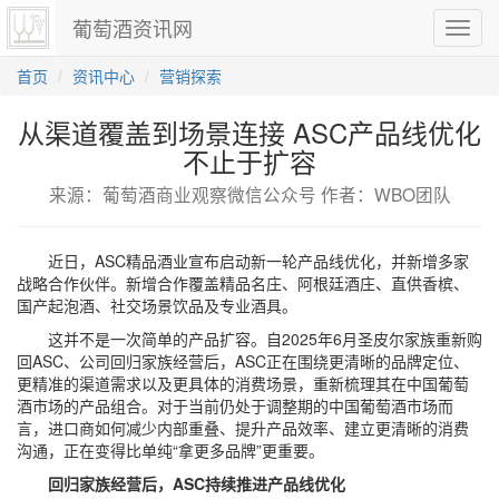
葡萄酒资讯网
切
换
导
首页
资讯中心
营销探索
航
从渠道覆盖到场景连接 ASC产品线优化
不止于扩容
来源：葡萄酒商业观察微信公众号 作者：WBO团队
近日，ASC精品酒业宣布启动新一轮产品线优化，并新增多家
战略合作伙伴。新增合作覆盖精品名庄、阿根廷酒庄、直供香槟、
国产起泡酒、社交场景饮品及专业酒具。
这并不是一次简单的产品扩容。自2025年6月圣皮尔家族重新购
回ASC、公司回归家族经营后，ASC正在围绕更清晰的品牌定位、
更精准的渠道需求以及更具体的消费场景，重新梳理其在中国葡萄
酒市场的产品组合。对于当前仍处于调整期的中国葡萄酒市场而
言，进口商如何减少内部重叠、提升产品效率、建立更清晰的消费
沟通，正在变得比单纯“拿更多品牌”更重要。
回归家族经营后，ASC持续推进产品线优化