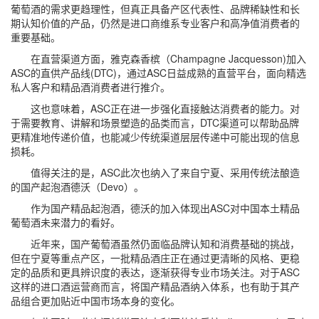
葡萄酒的需求更趋理性，但真正具备产区代表性、品牌稀缺性和长
期认知价值的产品，仍然是进口商维系专业客户和高净值消费者的
重要基础。
在直营渠道方面，雅克森香槟（Champagne Jacquesson)加入
ASC的直供产品线(DTC)，通过ASC日益成熟的直营平台，面向精选
私人客户和精品酒消费者进行推介。
这也意味着，ASC正在进一步强化直接触达消费者的能力。对
于需要教育、讲解和场景塑造的品类而言，DTC渠道可以帮助品牌
更精准地传递价值，也能减少传统渠道层层传递中可能出现的信息
损耗。
值得关注的是，ASC此次也纳入了来自宁夏、采用传统法酿造
的国产起泡酒德沃（Devo）。
作为国产精品起泡酒，德沃的加入体现出ASC对中国本土精品
葡萄酒未来潜力的看好。
近年来，国产葡萄酒虽然仍面临品牌认知和消费基础的挑战，
但在宁夏等重点产区，一批精品酒庄正在通过更清晰的风格、更稳
定的品质和更具辨识度的表达，逐渐获得专业市场关注。对于ASC
这样的进口酒运营商而言，将国产精品酒纳入体系，也有助于其产
品组合更加贴近中国市场本身的变化。