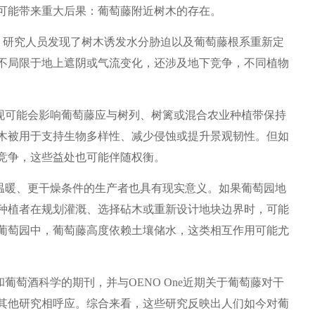
可能带来重大后果：葡萄藤附近树木的存在。
示，研究人员发现了树木诱发水分胁迫以及葡萄藤根系重新定
不局限于地上遮阴或气流变化，还涉及地下竞争，不同植物
可能会影响葡萄藤应与树列、树篱或混合农业种植带保持
木被用于支持生物多样性、减少侵蚀或提升景观韧性。但如
竞争，这些益处也可能伴随权衡。
暖、更干燥条件的生产者也具有现实意义。如果葡萄园地
种植者在规划灌溉、选择砧木或重新设计地块边界时，可能
葡萄园中，葡萄藤高度依赖土壤储水，这类相互作用可能尤
萄酒科学的期刊，并与OENO One近期关于葡萄藤对干
其他研究相呼应。综合来看，这些研究反映出人们如今对葡