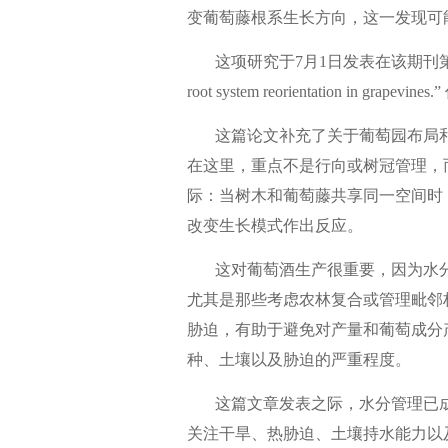
变葡萄藤根系生长方向，这一发现可
这项研究于7月1日发表在该期刊第60卷第3期，题为“
root system reorientation in grapevi
这篇论文补充了关于葡萄园布局和
在这里，重点不是行向或树冠管理，
际：当树木和葡萄藤共享同一空间时
改变生长模式作出反应。
这对葡萄酒生产很重要，因为水分
尤其是那些考虑农林复合或管理毗邻
胁迫，有助于避免对产量和葡萄成分
种、土壤以及胁迫的严重程度。
这篇文章发表之际，水分管理已成
关注干旱、热胁迫、土壤持水能力以