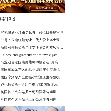
最新报道
醉鹅娘酒业涉嫌走私将于9月1日开庭审理
武霄：云南红如何让一代人爱上本土葡萄酒
新疆召开葡萄酒产业专项资金拟立项项目推进会
Chinese anti-graft authorities investigate Huang Siming, Ningxia’s top wine official
高温迫使法国南部葡萄种植者在7月采收葡萄
德国摩泽尔产区面临小型酒庄生存危机
德国摩泽尔产区面临小型酒庄生存危机
通化葡萄酒一套组合拳 跑出国货甜酒新范本
英国首个火车站风土葡萄酒即将问世
英国首个火车站风土葡萄酒即将问世