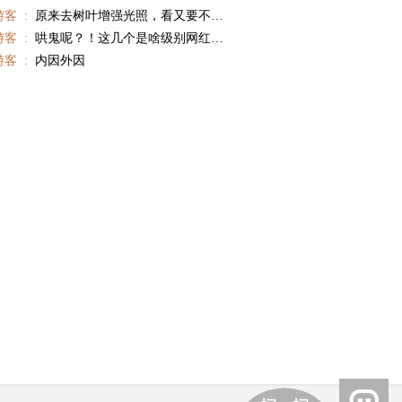
游客 :
原来去树叶增强光照，看又要不去了
游客 :
哄鬼呢？！这几个是啥级别网红，帐号多少？看着就跟路人一样，挂出来看看。。。
游客 :
内因外因