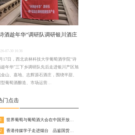
"诗酒趁年华”调研队调研银川酒庄
26-07-30 16:36
7月17日，西北农林科技大学葡萄酒学院“诗
酒趁年华”三下乡调研队先后走进银川产区旭
域金山、嘉地、志辉源石酒庄，围绕半甜、
甜型葡萄酒酿造、市场运营…
热门点击
1
世界葡萄与葡萄酒大会在中国开放参会注册
2
香港传媒学子走进烟台 品鉴国货佳酿