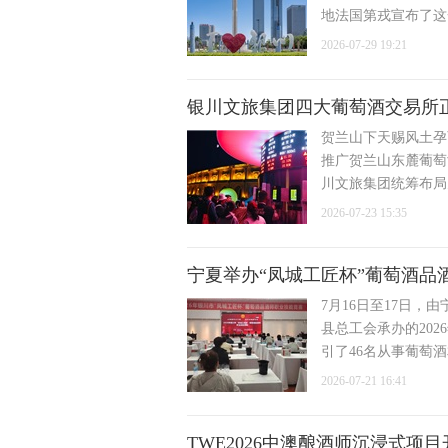
地法国第戎宣布了这
2026-07-29 19:21
银川文旅集团四大葡萄酒交易所
贺兰山下天赐风土孕
推广贺兰山东麓葡萄
川文旅集团统筹布局
2026-07-23 15:35
宁夏举办“凤城工匠杯”葡萄酒品
7月16日至17日
县总工会承办的20
引了46名从事葡萄
2026-07-21 16:41
TWE2026中澳酿酒师沉浸式项