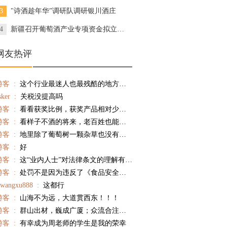
3
"诗酒趁年华”调研队调研银川酒庄
4
新疆召开葡萄酒产业专项资金拟立项项目推进会
网友热评
游客 :
这个行业最迷人也最残酷的地方在于——它永远会给你希望，然后考验你配不配得上这个希望。 在这个行业里，最贵的不是库存，不是房租，不是人工——是你在最该相信的时候，选择了不信。 活下来的，一定是真正离消费者最近的人。
sker :
关税没提高吗
游客 :
看看获奖比例，获奖产品相对少多了
游客 :
看样子不酒的将来，老百姓也能喝上有品质的红酒。
游客 :
地里除了葡萄树一颗杂草也没有！使用除草剂不少吧？单纯机械除草树根旁会有杂草的，不知酿造的葡萄酒农药残留是否超标？
游客 :
好
游客 :
这“业内人士”对法律条文的理解有误，“可以免除标注”是可以“不标注”，不是必须“不标注”。法律规定“可以免除标注”，是指产品标签上可以“不标注”保质期”；但是，如果标注了，就必须承担相应的法律责任。在产品标签上标注了保质期，过了保质期仍然销售，就是违法，所以还海口市监局处罚没有任何问题。
游客 :
处罚不是因为违反了《食品安全法》，而是违反了《食品标识管理规定》，不需标注保质期的酒还标
swangxu888 :
这都行
游客 :
山海不为远，大道贯西东！！！
游客 :
群山出材，巍成广厦；众流合注，霈为大川。
游客 :
有幸成为周老师的学生是我的荣幸