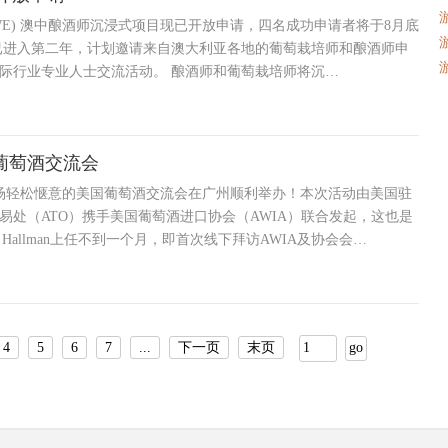
WE) 澳中酿酒师沉浸式项目现已开放申请，四名成功申请者将于8月底
已进入第二年，计划邀请来自澳大利亚各地的葡萄栽培师和酿酒师申
际行业专业人士交流活动。 酿酒师和葡萄栽培师将沉…
葡萄酒交流会
日，一场轻松惬意的美国葡萄酒交流会在广州顺利举办！本次活动由美国驻
易处（ATO）携手美国葡萄酒进口协会（AWIA）联合发起，这也是
 Hallman上任不到一个月，即首次线下拜访AWIA及协会会…
4
5
6
7
...
下一页
末页