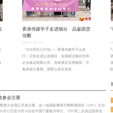
立
香港传媒学子走进烟台 品鉴国货
佳酿
2026-07-30 21:35
20
金
「2026范长江行动——香港传媒学子山东
，
行」日前走进山东烟台，实地探访烟台欣和
自
企业食品有限公司、张裕酒文化博物馆、中
集来福士集团，感受山东实业发…
放参会注册
葡萄酒大会现已开放注册。这一由国际葡萄与葡萄酒组织（OIV）主办
0月12日至10月16日在中国宁夏银川举行。 OIV周二从其总部所在